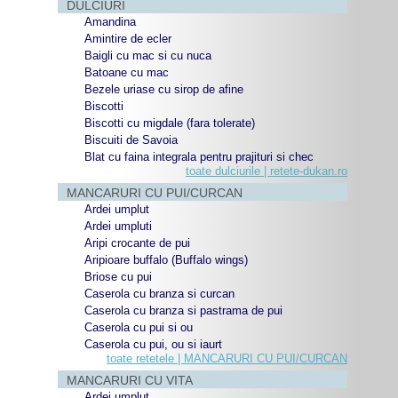
DULCIURI
Amandina
Amintire de ecler
Baigli cu mac si cu nuca
Batoane cu mac
Bezele uriase cu sirop de afine
Biscotti
Biscotti cu migdale (fara tolerate)
Biscuiti de Savoia
Blat cu faina integrala pentru prajituri si chec
toate dulciurile | retete-dukan.ro
MANCARURI CU PUI/CURCAN
Ardei umplut
Ardei umpluti
Aripi crocante de pui
Aripioare buffalo (Buffalo wings)
Briose cu pui
Caserola cu branza si curcan
Caserola cu branza si pastrama de pui
Caserola cu pui si ou
Caserola cu pui, ou si iaurt
toate retetele | MANCARURI CU PUI/CURCAN
MANCARURI CU VITA
Ardei umplut