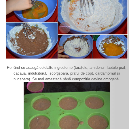
Pe rând se adaugă celelalte ingrediente (tarațele, amidonul, laptele praf,
cacaua, îndulcitorul, scorțișoara, praful de copt, cardamomul și
nucșoara). Se mai amestecă până compoziția devine omogenă.