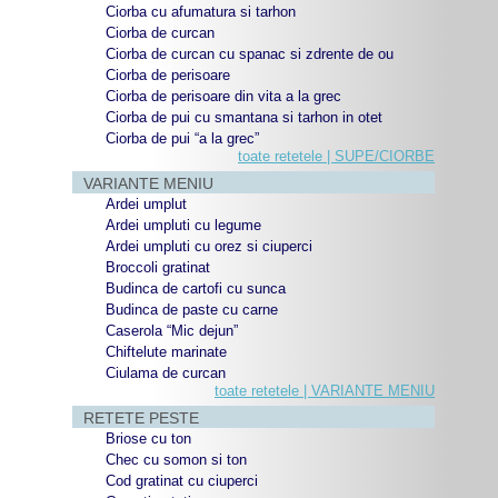
Ciorba cu afumatura si tarhon
Ciorba de curcan
Ciorba de curcan cu spanac si zdrente de ou
Ciorba de perisoare
Ciorba de perisoare din vita a la grec
Ciorba de pui cu smantana si tarhon in otet
Ciorba de pui “a la grec”
toate retetele | SUPE/CIORBE
VARIANTE MENIU
Ardei umplut
Ardei umpluti cu legume
Ardei umpluti cu orez si ciuperci
Broccoli gratinat
Budinca de cartofi cu sunca
Budinca de paste cu carne
Caserola “Mic dejun”
Chiftelute marinate
Ciulama de curcan
toate retetele | VARIANTE MENIU
RETETE PESTE
Briose cu ton
Chec cu somon si ton
Cod gratinat cu ciuperci