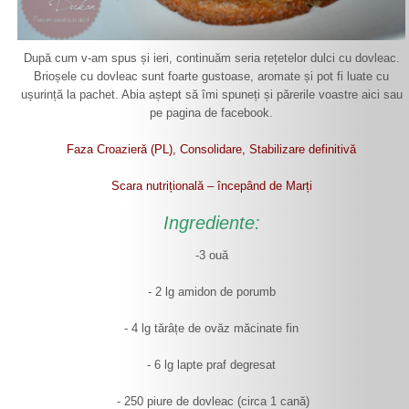
După cum v-am spus și ieri, continuăm seria rețetelor dulci cu dovleac.
Brioșele cu dovleac sunt foarte gustoase, aromate și pot fi luate cu
ușurință la pachet. Abia aștept să îmi spuneți și părerile voastre aici sau
pe pagina de facebook.
Faza Croazieră (PL), Consolidare, Stabilizare definitivă
Scara nutrițională – începând de Marți
Ingrediente:
-3 ouă
- 2 lg amidon de porumb
- 4 lg tărâțe de ovăz măcinate fin
- 6 lg lapte praf degresat
- 250 piure de dovleac (circa 1 cană)