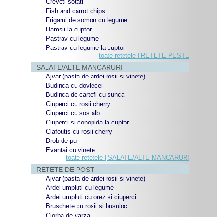
Creveti sotati
Fish and carrot chips
Frigarui de somon cu legume
Hamsii la cuptor
Pastrav cu legume
Pastrav cu legume la cuptor
toate retetele | RETETE PESTE
SALATE/ALTE MANCARURI
Ajvar (pasta de ardei rosii si vinete)
Budinca cu dovlecei
Budinca de cartofi cu sunca
Ciuperci cu rosii cherry
Ciuperci cu sos alb
Ciuperci si conopida la cuptor
Clafoutis cu rosii cherry
Drob de pui
Evantai cu vinete
toate retetele | SALATE/ALTE MANCARURI
RETETE DE POST
Ajvar (pasta de ardei rosii si vinete)
Ardei umpluti cu legume
Ardei umpluti cu orez si ciuperci
Bruschete cu rosii si busuioc
Ciorba de varza