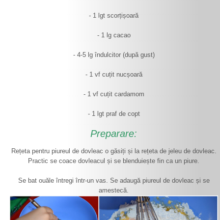
- 1 lgt scorțișoară
- 1 lg cacao
- 4-5 lg îndulcitor (după gust)
- 1 vf cuțit nucșoară
- 1 vf cuțit cardamom
- 1 lgt praf de copt
Preparare:
Rețeta pentru piureul de dovleac o găsiți și la rețeta de jeleu de dovleac.
Practic se coace dovleacul și se blenduiește fin ca un piure.
Se bat ouăle întregi într-un vas. Se adaugă piureul de dovleac și se
amestecă.