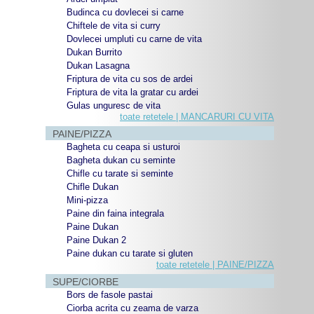
Budinca cu dovlecei si carne
Chiftele de vita si curry
Dovlecei umpluti cu carne de vita
Dukan Burrito
Dukan Lasagna
Friptura de vita cu sos de ardei
Friptura de vita la gratar cu ardei
Gulas unguresc de vita
toate retetele | MANCARURI CU VITA
PAINE/PIZZA
Bagheta cu ceapa si usturoi
Bagheta dukan cu seminte
Chifle cu tarate si seminte
Chifle Dukan
Mini-pizza
Paine din faina integrala
Paine Dukan
Paine Dukan 2
Paine dukan cu tarate si gluten
toate retetele | PAINE/PIZZA
SUPE/CIORBE
Bors de fasole pastai
Ciorba acrita cu zeama de varza