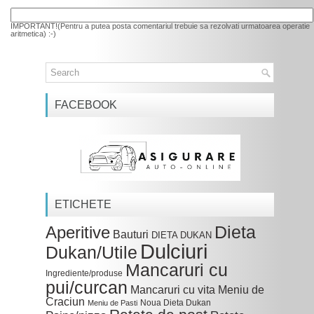
IMPORTANT!(Pentru a putea posta comentariul trebuie sa rezolvati urmatoarea operatie
aritmetica) :-)
FACEBOOK
ETICHETE
Dieta
Aperitive
Bauturi
DIETA DUKAN
Dulciuri
Dukan/Utile
Mancaruri cu
Ingrediente/produse
pui/curcan
Mancaruri cu vita
Meniu de
Craciun
Noua Dieta Dukan
Meniu de Pasti