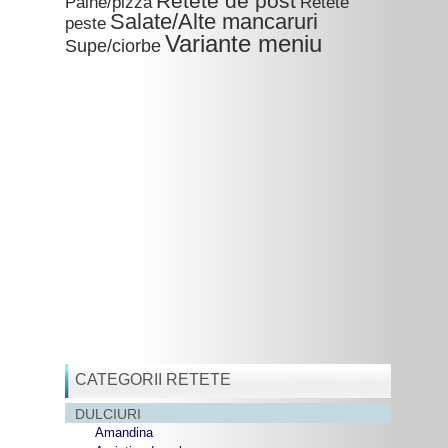
Retete de post
Paine/pizza
Retete
Salate/Alte mancaruri
peste
Variante meniu
Supe/ciorbe
CATEGORII RETETE
DULCIURI
Amandina