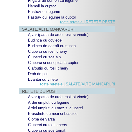
Frigarui de somon cu legume
Hamsii la cuptor
Pastrav cu legume
Pastrav cu legume la cuptor
toate retetele | RETETE PESTE
SALATE/ALTE MANCARURI
Ajvar (pasta de ardei rosii si vinete)
Budinca cu dovlecei
Budinca de cartofi cu sunca
Ciuperci cu rosii cherry
Ciuperci cu sos alb
Ciuperci si conopida la cuptor
Clafoutis cu rosii cherry
Drob de pui
Evantai cu vinete
toate retetele | SALATE/ALTE MANCARURI
RETETE DE POST
Ajvar (pasta de ardei rosii si vinete)
Ardei umpluti cu legume
Ardei umpluti cu orez si ciuperci
Bruschete cu rosii si busuioc
Ciorba de varza
Ciuperci cu rosii cherry
Ciuperci cu sos tomat