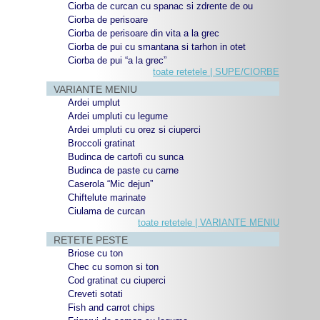
Ciorba de curcan cu spanac si zdrente de ou
Ciorba de perisoare
Ciorba de perisoare din vita a la grec
Ciorba de pui cu smantana si tarhon in otet
Ciorba de pui “a la grec”
toate retetele | SUPE/CIORBE
VARIANTE MENIU
Ardei umplut
Ardei umpluti cu legume
Ardei umpluti cu orez si ciuperci
Broccoli gratinat
Budinca de cartofi cu sunca
Budinca de paste cu carne
Caserola “Mic dejun”
Chiftelute marinate
Ciulama de curcan
toate retetele | VARIANTE MENIU
RETETE PESTE
Briose cu ton
Chec cu somon si ton
Cod gratinat cu ciuperci
Creveti sotati
Fish and carrot chips