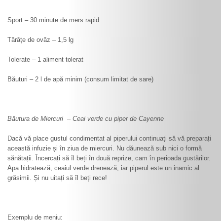
Sport – 30 minute de mers rapid
Tărâțe de ovăz – 1,5 lg
Tolerate – 1 aliment tolerat
Băuturi – 2 l de apă minim (consum limitat de sare)
Băutura de Miercuri – Ceai verde cu piper de Cayenne
Dacă vă place gustul condimentat al piperului continuați să vă preparați
această infuzie și în ziua de miercuri. Nu dăunează sub nici o formă
sănătații. Încercați să îl beți în două reprize, cam în perioada gustărilor.
Apa hidratează, ceaiul verde drenează, iar piperul este un inamic al
grăsimii. Și nu uitați să îl beți rece!
Exemplu de meniu: