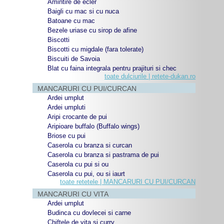
Amintire de ecler
Baigli cu mac si cu nuca
Batoane cu mac
Bezele uriase cu sirop de afine
Biscotti
Biscotti cu migdale (fara tolerate)
Biscuiti de Savoia
Blat cu faina integrala pentru prajituri si chec
toate dulciurile | retete-dukan.ro
MANCARURI CU PUI/CURCAN
Ardei umplut
Ardei umpluti
Aripi crocante de pui
Aripioare buffalo (Buffalo wings)
Briose cu pui
Caserola cu branza si curcan
Caserola cu branza si pastrama de pui
Caserola cu pui si ou
Caserola cu pui, ou si iaurt
toate retetele | MANCARURI CU PUI/CURCAN
MANCARURI CU VITA
Ardei umplut
Budinca cu dovlecei si carne
Chiftele de vita si curry