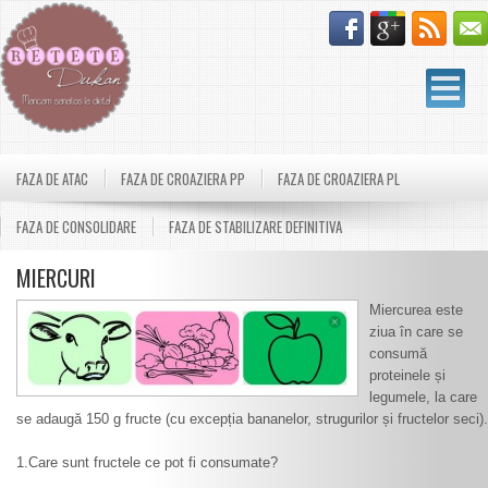
FAZA DE ATAC
FAZA DE CROAZIERA PP
FAZA DE CROAZIERA PL
FAZA DE CONSOLIDARE
FAZA DE STABILIZARE DEFINITIVA
MIERCURI
Miercurea este
ziua în care se
consumă
proteinele și
legumele, la care
se adaugă 150 g fructe (cu excepția bananelor, strugurilor și fructelor seci).
1.Care sunt fructele ce pot fi consumate?