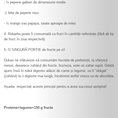
- ½ pepene galben de dimensiune medie
-1 felie de pepene roșu
- ½ mango sau papaya, taiate aproape de miez
4. Rubarba poate fi consumată ca fruct în cantități nelimitate (fără alt tip
de fruct în ziua respectivă)
5. O SINGURĂ PORTIE de fructe pe zi!
Dukan ne sfătuiește să consumăm fructele de preferință, la sfârșitul
mesei, deoarece zahărul din fructe, fructoza, este un zahar rapid. Odată
ajuns însă în tubul digestiv alături de carne și legume, va fi ”obligat”
(zahărul) la o digestie mai lungă, încetinind astfel viteza sa de absorbție.
Așadar, respectați aceste principii pentru a avea succesul așteptat!
Proteine+legume+150 g fructe