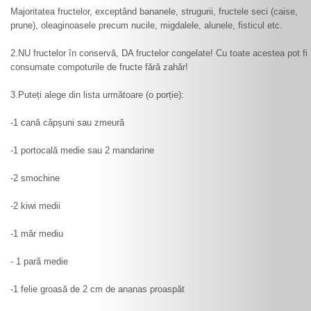
Majoritatea fructelor, exceptând bananele, strugurii, fructele seci (caise,
prune), oleaginoasele precum nucile, migdalele, alunele, fisticul etc.
2.NU fructelor în conservă, DA fructelor congelate! Cu toate acestea pot fi
consumate compoturile de fructe fără zahăr!
3.Puteți alege din lista următoare (o porție):
-1 cană căpșuni sau zmeură
-1 portocală medie sau 2 mandarine
-2 smochine
-2 kiwi medii
-1 măr mediu
- 1 pară medie
-1 felie groasă de 2 cm de ananas proaspăt