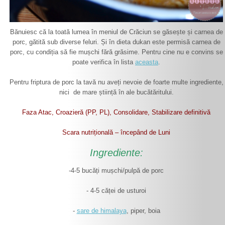
Bănuiesc că la toată lumea în meniul de Crăciun se găsește și carnea de
porc, gătită sub diverse feluri. Și în dieta dukan este permisă carnea de
porc, cu condiția să fie mușchi fără grăsime. Pentru cine nu e convins se
poate verifica în lista
aceasta
.
Pentru friptura de porc la tavă nu aveți nevoie de foarte multe ingrediente,
nici de mare știință în ale bucătăritului.
Faza Atac, Croazieră (PP, PL), Consolidare, Stabilizare definitivă
Scara nutrițională – începând de Luni
Ingrediente:
-4-5 bucăți mușchi/pulpă de porc
- 4-5 căței de usturoi
-
sare de himalaya
, piper, boia