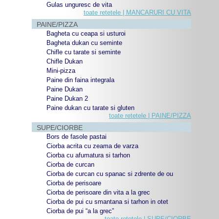
Gulas unguresc de vita
toate retetele | MANCARURI CU VITA
PAINE/PIZZA
Bagheta cu ceapa si usturoi
Bagheta dukan cu seminte
Chifle cu tarate si seminte
Chifle Dukan
Mini-pizza
Paine din faina integrala
Paine Dukan
Paine Dukan 2
Paine dukan cu tarate si gluten
toate retetele | PAINE/PIZZA
SUPE/CIORBE
Bors de fasole pastai
Ciorba acrita cu zeama de varza
Ciorba cu afumatura si tarhon
Ciorba de curcan
Ciorba de curcan cu spanac si zdrente de ou
Ciorba de perisoare
Ciorba de perisoare din vita a la grec
Ciorba de pui cu smantana si tarhon in otet
Ciorba de pui “a la grec”
toate retetele | SUPE/CIORBE