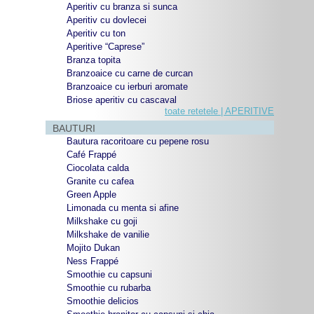
Aperitiv cu branza si sunca
Aperitiv cu dovlecei
Aperitiv cu ton
Aperitive “Caprese”
Branza topita
Branzoaice cu carne de curcan
Branzoaice cu ierburi aromate
Briose aperitiv cu cascaval
toate retetele | APERITIVE
BAUTURI
Bautura racoritoare cu pepene rosu
Café Frappé
Ciocolata calda
Granite cu cafea
Green Apple
Limonada cu menta si afine
Milkshake cu goji
Milkshake de vanilie
Mojito Dukan
Ness Frappé
Smoothie cu capsuni
Smoothie cu rubarba
Smoothie delicios