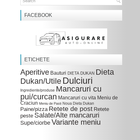
FACEBOOK
ETICHETE
Dieta
Aperitive
Bauturi
DIETA DUKAN
Dulciuri
Dukan/Utile
Mancaruri cu
Ingrediente/produse
pui/curcan
Mancaruri cu vita
Meniu de
Craciun
Noua Dieta Dukan
Meniu de Pasti
Retete de post
Paine/pizza
Retete
Salate/Alte mancaruri
peste
Variante meniu
Supe/ciorbe