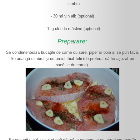
- cimbru
- 30 ml vin alb (opțional)
- 1 lg ulei de măsline (opțional)
Preparare:
Se condimentează bucățile de carne cu sare, piper și boia și se pun tavă.
Se adaugă cimbrul și usturoiul tăiat felii (de preferat să fie așezat pe
bucățile de carne).
Se adaugă vinul, uleiul și apă cât să le acopere și se introduce tava în