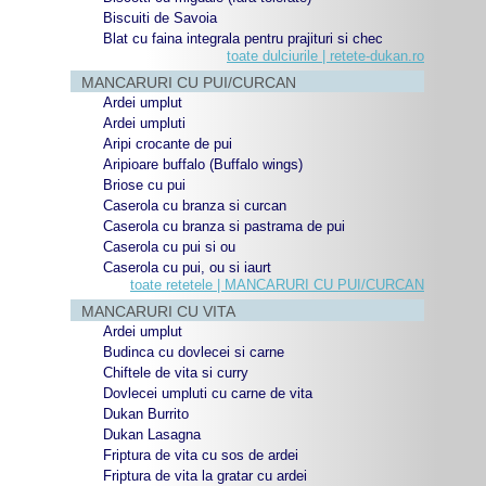
Biscuiti de Savoia
Blat cu faina integrala pentru prajituri si chec
toate dulciurile | retete-dukan.ro
MANCARURI CU PUI/CURCAN
Ardei umplut
Ardei umpluti
Aripi crocante de pui
Aripioare buffalo (Buffalo wings)
Briose cu pui
Caserola cu branza si curcan
Caserola cu branza si pastrama de pui
Caserola cu pui si ou
Caserola cu pui, ou si iaurt
toate retetele | MANCARURI CU PUI/CURCAN
MANCARURI CU VITA
Ardei umplut
Budinca cu dovlecei si carne
Chiftele de vita si curry
Dovlecei umpluti cu carne de vita
Dukan Burrito
Dukan Lasagna
Friptura de vita cu sos de ardei
Friptura de vita la gratar cu ardei