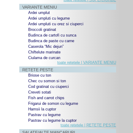
VARIANTE MENIU
Ardei umplut
Ardei umpluti cu legume
Ardei umpluti cu orez si ciuperci
Broccoli gratinat
Budinca de cartofi cu sunca
Budinca de paste cu carne
Caserola “Mic dejun”
Chiftelute marinate
Ciulama de curcan
toate retetele | VARIANTE MENIU
RETETE PESTE
Briose cu ton
Chec cu somon si ton
Cod gratinat cu ciuperci
Creveti sotati
Fish and carrot chips
Frigarui de somon cu legume
Hamsii la cuptor
Pastrav cu legume
Pastrav cu legume la cuptor
toate retetele | RETETE PESTE
SALATE/ALTE MANCARURI