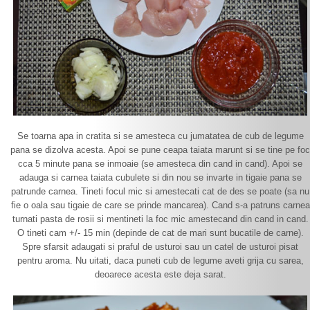
Se toarna apa in cratita si se amesteca cu jumatatea de cub de legume
pana se dizolva acesta. Apoi se pune ceapa taiata marunt si se tine pe foc
cca 5 minute pana se inmoaie (se amesteca din cand in cand). Apoi se
adauga si carnea taiata cubulete si din nou se invarte in tigaie pana se
patrunde carnea. Tineti focul mic si amestecati cat de des se poate (sa nu
fie o oala sau tigaie de care se prinde mancarea). Cand s-a patruns carnea
turnati pasta de rosii si mentineti la foc mic amestecand din cand in cand.
O tineti cam +/- 15 min (depinde de cat de mari sunt bucatile de carne).
Spre sfarsit adaugati si praful de usturoi sau un catel de usturoi pisat
pentru aroma. Nu uitati, daca puneti cub de legume aveti grija cu sarea,
deoarece acesta este deja sarat.