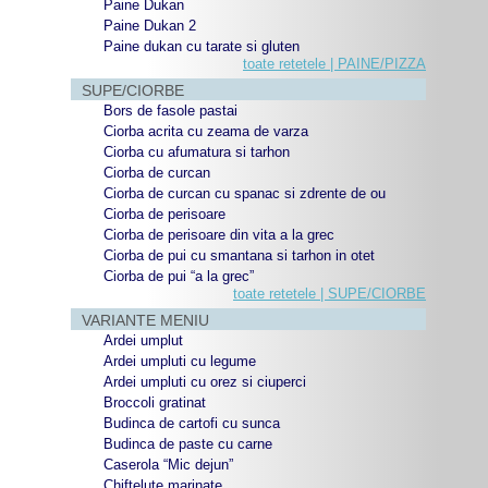
Paine Dukan
Paine Dukan 2
Paine dukan cu tarate si gluten
toate retetele | PAINE/PIZZA
SUPE/CIORBE
Bors de fasole pastai
Ciorba acrita cu zeama de varza
Ciorba cu afumatura si tarhon
Ciorba de curcan
Ciorba de curcan cu spanac si zdrente de ou
Ciorba de perisoare
Ciorba de perisoare din vita a la grec
Ciorba de pui cu smantana si tarhon in otet
Ciorba de pui “a la grec”
toate retetele | SUPE/CIORBE
VARIANTE MENIU
Ardei umplut
Ardei umpluti cu legume
Ardei umpluti cu orez si ciuperci
Broccoli gratinat
Budinca de cartofi cu sunca
Budinca de paste cu carne
Caserola “Mic dejun”
Chiftelute marinate