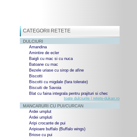
CATEGORII RETETE
DULCIURI
Amandina
Amintire de ecler
Baigli cu mac si cu nuca
Batoane cu mac
Bezele uriase cu sirop de afine
Biscotti
Biscotti cu migdale (fara tolerate)
Biscuiti de Savoia
Blat cu faina integrala pentru prajituri si chec
toate dulciurile | retete-dukan.ro
MANCARURI CU PUI/CURCAN
Ardei umplut
Ardei umpluti
Aripi crocante de pui
Aripioare buffalo (Buffalo wings)
Briose cu pui