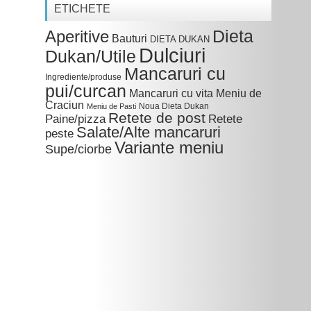
ETICHETE
Dieta
Aperitive
Bauturi
DIETA DUKAN
Dulciuri
Dukan/Utile
Mancaruri cu
Ingrediente/produse
pui/curcan
Mancaruri cu vita
Meniu de
Craciun
Noua Dieta Dukan
Meniu de Pasti
Retete de post
Paine/pizza
Retete
Salate/Alte mancaruri
peste
Variante meniu
Supe/ciorbe