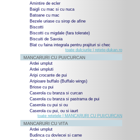
Amintire de ecler
Baigli cu mac si cu nuca
Batoane cu mac
Bezele uriase cu sirop de afine
Biscotti
Biscotti cu migdale (fara tolerate)
Biscuiti de Savoia
Blat cu faina integrala pentru prajituri si chec
toate dulciurile | retete-dukan.ro
MANCARURI CU PUI/CURCAN
Ardei umplut
Ardei umpluti
Aripi crocante de pui
Aripioare buffalo (Buffalo wings)
Briose cu pui
Caserola cu branza si curcan
Caserola cu branza si pastrama de pui
Caserola cu pui si ou
Caserola cu pui, ou si iaurt
toate retetele | MANCARURI CU PUI/CURCAN
MANCARURI CU VITA
Ardei umplut
Budinca cu dovlecei si carne