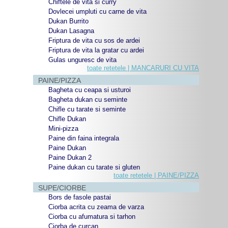
Chiftele de vita si curry
Dovlecei umpluti cu carne de vita
Dukan Burrito
Dukan Lasagna
Friptura de vita cu sos de ardei
Friptura de vita la gratar cu ardei
Gulas unguresc de vita
toate retetele | MANCARURI CU VITA
PAINE/PIZZA
Bagheta cu ceapa si usturoi
Bagheta dukan cu seminte
Chifle cu tarate si seminte
Chifle Dukan
Mini-pizza
Paine din faina integrala
Paine Dukan
Paine Dukan 2
Paine dukan cu tarate si gluten
toate retetele | PAINE/PIZZA
SUPE/CIORBE
Bors de fasole pastai
Ciorba acrita cu zeama de varza
Ciorba cu afumatura si tarhon
Ciorba de curcan