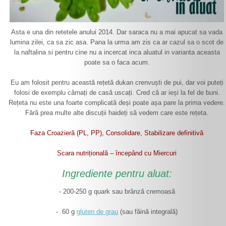
Asta e una din retetele anului 2014. Dar saraca nu a mai apucat sa vada
lumina zilei, ca sa zic asa. Pana la urma am zis ca ar cazul sa o scot de
la naftalina si pentru cine nu a incercat inca aluatul in varianta aceasta
poate sa o faca acum.
Eu am folosit pentru această rețetă dukan crenvuști de pui, dar voi puteți
folosi de exemplu cârnați de casă uscați. Cred că ar ieși la fel de buni.
Rețeta nu este una foarte complicată deși poate așa pare la prima vedere.
Fără prea multe alte discuții haideți să vedem care este rețeta.
Faza Croazieră (PL, PP), Consolidare, Stabilizare definitivă
Scara nutrițională – începând cu Miercuri
Ingrediente pentru aluat:
- 200-250 g quark sau brânză cremoasă
- 60 g
gluten de grau
(sau făină integrală)