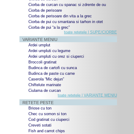
Ciorba de curcan cu spanac si zdrente de ou
Ciorba de perisoare
Ciorba de perisoare din vita a la grec
Ciorba de pui cu smantana si tarhon in otet
Ciorba de pui “a la grec”
toate retetele | SUPE/CIORBE
VARIANTE MENIU
Ardei umplut
Ardei umpluti cu legume
Ardei umpluti cu orez si ciuperci
Broccoli gratinat
Budinca de cartofi cu sunca
Budinca de paste cu carne
Caserola “Mic dejun”
Chiftelute marinate
Ciulama de curcan
toate retetele | VARIANTE MENIU
RETETE PESTE
Briose cu ton
Chec cu somon si ton
Cod gratinat cu ciuperci
Creveti sotati
Fish and carrot chips