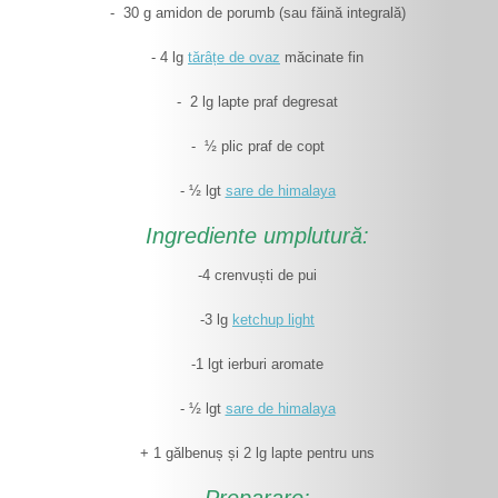
- 30 g amidon de porumb (sau făină integrală)
- 4 lg
tărâțe de ovaz
măcinate fin
- 2 lg lapte praf degresat
- ½ plic praf de copt
- ½ lgt
sare de himalaya
Ingrediente umplutură:
-4 crenvuști de pui
-3 lg
ketchup light
-1 lgt ierburi aromate
- ½ lgt
sare de himalaya
+ 1 gălbenuș și 2 lg lapte pentru uns
Preparare: