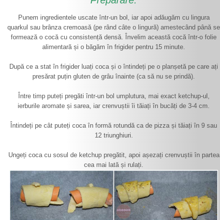
Punem ingredientele uscate într-un bol, iar apoi adăugăm cu lingura
quarkul sau brânza cremoasă (pe rând câte o lingură) amestecând până se
formează o cocă cu consistență densă. Învelim această cocă într-o folie
alimentară și o băgăm în frigider pentru 15 minute.
După ce a stat în frigider luați coca și o întindeți pe o planșetă pe care ați
presărat puțin gluten de grâu înainte (ca să nu se prindă).
Între timp puteți pregăti într-un bol umplutura, mai exact ketchup-ul,
ierburile aromate și sarea, iar crenvuștii îi tăiați în bucăți de 3-4 cm.
Întindeți pe cât puteți coca în formă rotundă ca de pizza și tăiați în 9 sau
12 triunghiuri.
Ungeți coca cu sosul de ketchup pregătit, apoi așezați crenvuștii în partea
cea mai lată și rulați.