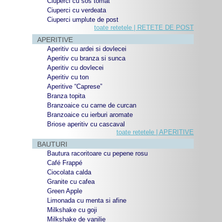
Ciuperci cu sos tomat
Ciuperci cu verdeata
Ciuperci umplute de post
toate retetele | RETETE DE POST
APERITIVE
Aperitiv cu ardei si dovlecei
Aperitiv cu branza si sunca
Aperitiv cu dovlecei
Aperitiv cu ton
Aperitive “Caprese”
Branza topita
Branzoaice cu carne de curcan
Branzoaice cu ierburi aromate
Briose aperitiv cu cascaval
toate retetele | APERITIVE
BAUTURI
Bautura racoritoare cu pepene rosu
Café Frappé
Ciocolata calda
Granite cu cafea
Green Apple
Limonada cu menta si afine
Milkshake cu goji
Milkshake de vanilie