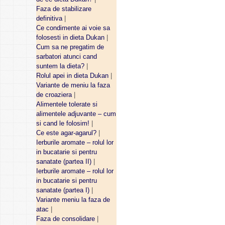
Faza de stabilizare
definitiva
|
Ce condimente ai voie sa
folosesti in dieta Dukan
|
Cum sa ne pregatim de
sarbatori atunci cand
suntem la dieta?
|
Rolul apei in dieta Dukan
|
Variante de meniu la faza
de croaziera
|
Alimentele tolerate si
alimentele adjuvante – cum
si cand le folosim!
|
Ce este agar-agarul?
|
Ierburile aromate – rolul lor
in bucatarie si pentru
sanatate (partea II)
|
Ierburile aromate – rolul lor
in bucatarie si pentru
sanatate (partea I)
|
Variante meniu la faza de
atac
|
Faza de consolidare
|