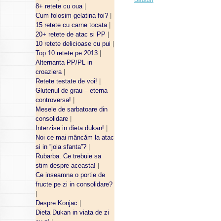
Bauturi
8+ retete cu oua
|
Cum folosim gelatina foi?
|
15 retete cu carne tocata
|
20+ retete de atac si PP
|
10 retete delicioase cu pui
|
Top 10 retete pe 2013
|
Alternanta PP/PL in
croaziera
|
Retete testate de voi!
|
Glutenul de grau – eterna
controversa!
|
Mesele de sarbatoare din
consolidare
|
Interzise in dieta dukan!
|
Noi ce mai mâncăm la atac
si in ”joia sfanta”?
|
Rubarba. Ce trebuie sa
stim despre aceasta!
|
Ce inseamna o portie de
fructe pe zi in consolidare?
|
Despre Konjac
|
Dieta Dukan in viata de zi