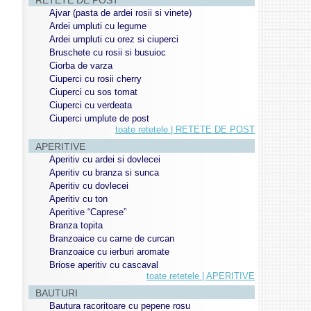
RETETE DE POST
Ajvar (pasta de ardei rosii si vinete)
Ardei umpluti cu legume
Ardei umpluti cu orez si ciuperci
Bruschete cu rosii si busuioc
Ciorba de varza
Ciuperci cu rosii cherry
Ciuperci cu sos tomat
Ciuperci cu verdeata
Ciuperci umplute de post
toate retetele | RETETE DE POST
APERITIVE
Aperitiv cu ardei si dovlecei
Aperitiv cu branza si sunca
Aperitiv cu dovlecei
Aperitiv cu ton
Aperitive “Caprese”
Branza topita
Branzoaice cu carne de curcan
Branzoaice cu ierburi aromate
Briose aperitiv cu cascaval
toate retetele | APERITIVE
BAUTURI
Bautura racoritoare cu pepene rosu