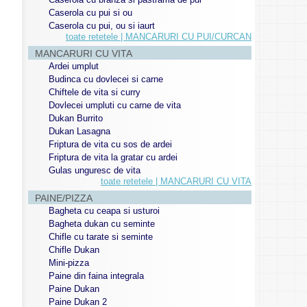
Caserola cu pui si ou
Caserola cu pui, ou si iaurt
toate retetele | MANCARURI CU PUI/CURCAN
MANCARURI CU VITA
Ardei umplut
Budinca cu dovlecei si carne
Chiftele de vita si curry
Dovlecei umpluti cu carne de vita
Dukan Burrito
Dukan Lasagna
Friptura de vita cu sos de ardei
Friptura de vita la gratar cu ardei
Gulas unguresc de vita
toate retetele | MANCARURI CU VITA
PAINE/PIZZA
Bagheta cu ceapa si usturoi
Bagheta dukan cu seminte
Chifle cu tarate si seminte
Chifle Dukan
Mini-pizza
Paine din faina integrala
Paine Dukan
Paine Dukan 2