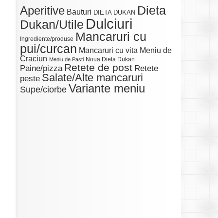
Dieta
Aperitive
Bauturi
DIETA DUKAN
Dulciuri
Dukan/Utile
Mancaruri cu
Ingrediente/produse
pui/curcan
Mancaruri cu vita
Meniu de
Craciun
Noua Dieta Dukan
Meniu de Pasti
Retete de post
Paine/pizza
Retete
Salate/Alte mancaruri
peste
Variante meniu
Supe/ciorbe