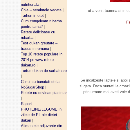
nutritionala
|
Chia – semintele vedeta
|
Tot a venit toamna si in cu
Tarhon in otet
|
Cum congeleam rubarba
Fa
pentru iarna?
|
Retete delicioase cu
rubarba
|
Test dukan greutate –
tradus in romana
|
Top 10 retete populare in
2014 pe www.retete-
dukan.ro
|
Torturi dukan de sarbatoare
|
Se incalzeste laptele si apoi
Cosul cu bunatati de la
si gata. Daca sunteti la croazi
NoSugarShop
|
prin urmare mai aveti voie do
Retete cu dovleac placintar
|
Raport
PROTEINE/LEGUME in
zilele de PL ale dietei
dukan
|
Alimentele adjuvante din