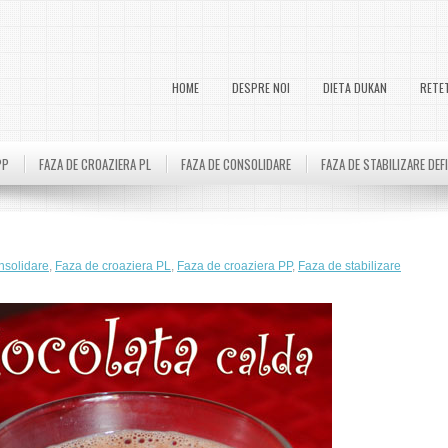
HOME
DESPRE NOI
DIETA DUKAN
RETE
PP
FAZA DE CROAZIERA PL
FAZA DE CONSOLIDARE
FAZA DE STABILIZARE DEF
nsolidare
,
Faza de croaziera PL
,
Faza de croaziera PP
,
Faza de stabilizare