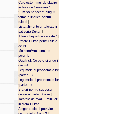
Care este ritmul de slabire
in faza de Croaziera?
|
Cum sa ne facem singuri
forme cilindrice pentru
rulouri
|
Lista alimentelor tolerate in
patiseria Dukan
|
Kilo-kick-quark – ce este?
|
Retete Dukan pentru zilele
de PP
|
Maizena/Amidonul de
porumb
|
Quark-ul. Ce este si unde il
gasim!
|
Legumele si proprietatile lor
(partea II)
|
Legumele si proprietatile lor
(partea I)
|
Sfaturi pentru succesul
deplin al dietei Dukan
|
Taratele de ovaz – rolul lor
in dieta Dukan
|
Alegerea dietei potrivite –
de ce dieta Dukan?
|