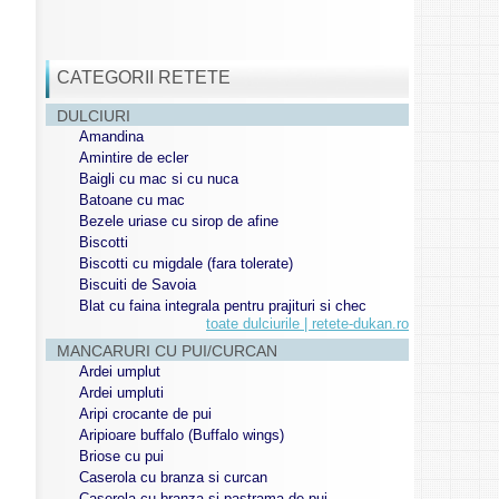
CATEGORII RETETE
DULCIURI
Amandina
Amintire de ecler
Baigli cu mac si cu nuca
Batoane cu mac
Bezele uriase cu sirop de afine
Biscotti
Biscotti cu migdale (fara tolerate)
Biscuiti de Savoia
Blat cu faina integrala pentru prajituri si chec
toate dulciurile | retete-dukan.ro
MANCARURI CU PUI/CURCAN
Ardei umplut
Ardei umpluti
Aripi crocante de pui
Aripioare buffalo (Buffalo wings)
Briose cu pui
Caserola cu branza si curcan
Caserola cu branza si pastrama de pui