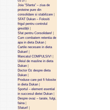
cu zi
|
Joia “Sfanta” – ziua de
proteine pure din
consolidare si stabilizare
|
SFAT Dukan – Folositi
frigul pentru controlul
greutății
|
Sfat pentru Consolidare!
|
Cum combatem retentia de
apa in dieta Dukan
|
Cartile necesare in dieta
Dukan!
|
Mancatul COMPULSIV!
|
Uleiul de masline in dieta
Dukan
|
Doctor Oz despre dieta
Dukan
|
Produse care pot fi folosite
in dieta Dukan
|
Sportul – element esential
in succesul dietei Dukan
|
Despre ovaz – tarate, fulgi,
faina
|
Sfaturi!
|