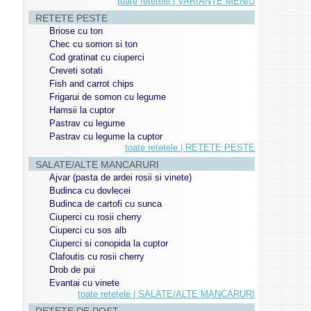
toate retetele | VARIANTE MENIU
RETETE PESTE
Briose cu ton
Chec cu somon si ton
Cod gratinat cu ciuperci
Creveti sotati
Fish and carrot chips
Frigarui de somon cu legume
Hamsii la cuptor
Pastrav cu legume
Pastrav cu legume la cuptor
toate retetele | RETETE PESTE
SALATE/ALTE MANCARURI
Ajvar (pasta de ardei rosii si vinete)
Budinca cu dovlecei
Budinca de cartofi cu sunca
Ciuperci cu rosii cherry
Ciuperci cu sos alb
Ciuperci si conopida la cuptor
Clafoutis cu rosii cherry
Drob de pui
Evantai cu vinete
toate retetele | SALATE/ALTE MANCARURI