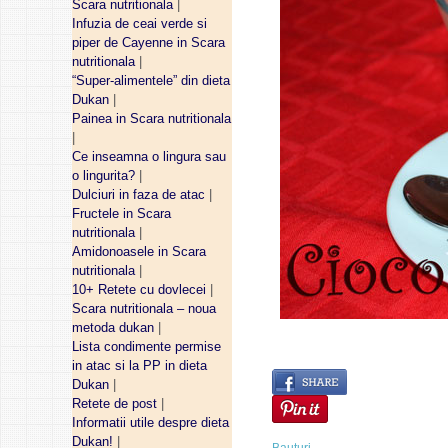
Scara nutritionala
|
Infuzia de ceai verde si
piper de Cayenne in Scara
nutritionala
|
“Super-alimentele” din dieta
Dukan
|
Painea in Scara nutritionala
|
Ce inseamna o lingura sau
o lingurita?
|
Dulciuri in faza de atac
|
Fructele in Scara
nutritionala
|
Amidonoasele in Scara
nutritionala
|
10+ Retete cu dovlecei
|
Scara nutritionala – noua
metoda dukan
|
Lista condimente permise
in atac si la PP in dieta
Dukan
|
Retete de post
|
Informatii utile despre dieta
Dukan!
|