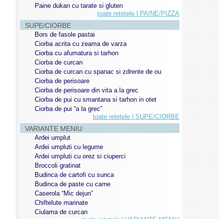
Paine dukan cu tarate si gluten
toate retetele | PAINE/PIZZA
SUPE/CIORBE
Bors de fasole pastai
Ciorba acrita cu zeama de varza
Ciorba cu afumatura si tarhon
Ciorba de curcan
Ciorba de curcan cu spanac si zdrente de ou
Ciorba de perisoare
Ciorba de perisoare din vita a la grec
Ciorba de pui cu smantana si tarhon in otet
Ciorba de pui “a la grec”
toate retetele | SUPE/CIORBE
VARIANTE MENIU
Ardei umplut
Ardei umpluti cu legume
Ardei umpluti cu orez si ciuperci
Broccoli gratinat
Budinca de cartofi cu sunca
Budinca de paste cu carne
Caserola “Mic dejun”
Chiftelute marinate
Ciulama de curcan