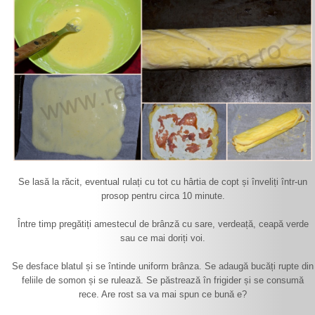
Se lasă la răcit, eventual rulați cu tot cu hârtia de copt și înveliți într-un
prosop pentru circa 10 minute.
Între timp pregătiți amestecul de brânză cu sare, verdeață, ceapă verde
sau ce mai doriți voi.
Se desface blatul și se întinde uniform brânza. Se adaugă bucăți rupte din
feliile de somon și se rulează. Se păstrează în frigider și se consumă
rece. Are rost sa va mai spun ce bună e?