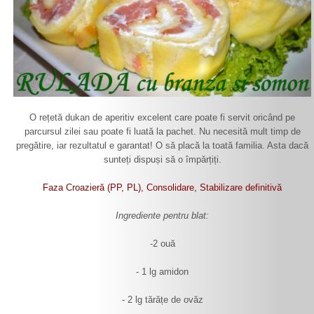
O rețetă dukan de aperitiv excelent care poate fi servit oricând pe
parcursul zilei sau poate fi luată la pachet. Nu necesită mult timp de
pregătire, iar rezultatul e garantat! O să placă la toată familia. Asta dacă
sunteți dispuși să o împărțiți.
Faza Croazieră (PP, PL), Consolidare, Stabilizare definitivă
Ingrediente pentru blat:
-2 ouă
- 1 lg amidon
- 2 lg tărățe de ovăz