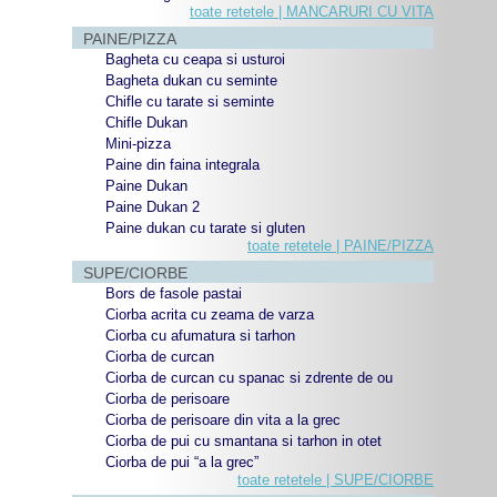
toate retetele | MANCARURI CU VITA
PAINE/PIZZA
Bagheta cu ceapa si usturoi
Bagheta dukan cu seminte
Chifle cu tarate si seminte
Chifle Dukan
Mini-pizza
Paine din faina integrala
Paine Dukan
Paine Dukan 2
Paine dukan cu tarate si gluten
toate retetele | PAINE/PIZZA
SUPE/CIORBE
Bors de fasole pastai
Ciorba acrita cu zeama de varza
Ciorba cu afumatura si tarhon
Ciorba de curcan
Ciorba de curcan cu spanac si zdrente de ou
Ciorba de perisoare
Ciorba de perisoare din vita a la grec
Ciorba de pui cu smantana si tarhon in otet
Ciorba de pui “a la grec”
toate retetele | SUPE/CIORBE