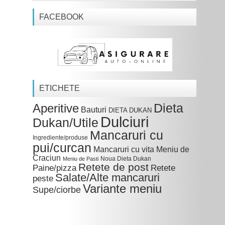
FACEBOOK
ETICHETE
Dieta
Aperitive
Bauturi
DIETA DUKAN
Dulciuri
Dukan/Utile
Mancaruri cu
Ingrediente/produse
pui/curcan
Mancaruri cu vita
Meniu de
Craciun
Noua Dieta Dukan
Meniu de Pasti
Retete de post
Paine/pizza
Retete
Salate/Alte mancaruri
peste
Variante meniu
Supe/ciorbe