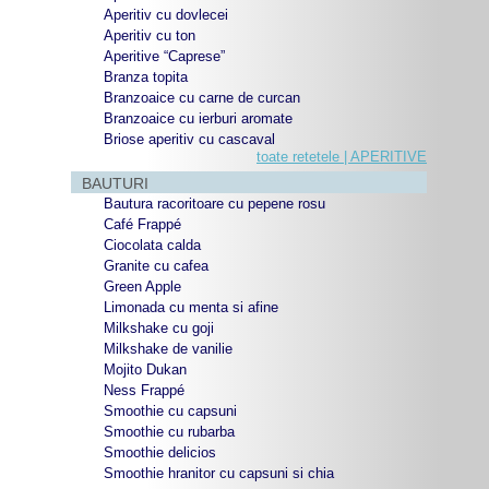
Aperitiv cu dovlecei
Aperitiv cu ton
Aperitive “Caprese”
Branza topita
Branzoaice cu carne de curcan
Branzoaice cu ierburi aromate
Briose aperitiv cu cascaval
toate retetele | APERITIVE
BAUTURI
Bautura racoritoare cu pepene rosu
Café Frappé
Ciocolata calda
Granite cu cafea
Green Apple
Limonada cu menta si afine
Milkshake cu goji
Milkshake de vanilie
Mojito Dukan
Ness Frappé
Smoothie cu capsuni
Smoothie cu rubarba
Smoothie delicios
Smoothie hranitor cu capsuni si chia