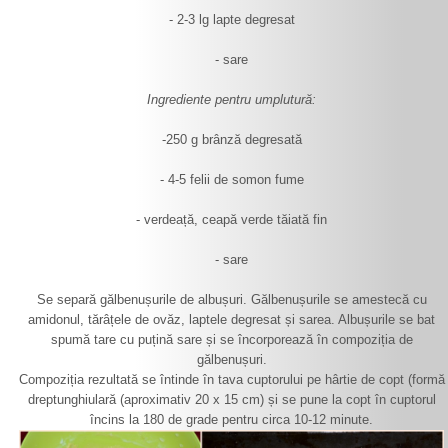
- 2-3 lg lapte degresat
- sare
Ingrediente pentru umplutură:
-250 g brânză degresată
- 4-5 felii de somon fume
- verdeață, ceapă verde tăiată fin
- sare
Se separă gălbenușurile de albușuri. Gălbenușurile se amestecă cu
amidonul, tărâțele de ovăz, laptele degresat și sarea. Albușurile se bat
spumă tare cu puțină sare și se încorporează în compoziția de
gălbenușuri.
Compoziția rezultată se întinde în tava cuptorului pe hârtie de copt (formă
dreptunghiulară (aproximativ 20 x 15 cm) și se pune la copt în cuptorul
încins la 180 de grade pentru circa 10-12 minute.