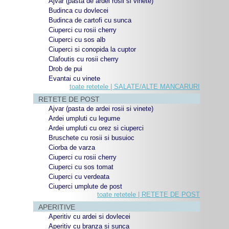
Ajvar (pasta de ardei rosii si vinete)
Budinca cu dovlecei
Budinca de cartofi cu sunca
Ciuperci cu rosii cherry
Ciuperci cu sos alb
Ciuperci si conopida la cuptor
Clafoutis cu rosii cherry
Drob de pui
Evantai cu vinete
toate retetele | SALATE/ALTE MANCARURI
RETETE DE POST
Ajvar (pasta de ardei rosii si vinete)
Ardei umpluti cu legume
Ardei umpluti cu orez si ciuperci
Bruschete cu rosii si busuioc
Ciorba de varza
Ciuperci cu rosii cherry
Ciuperci cu sos tomat
Ciuperci cu verdeata
Ciuperci umplute de post
toate retetele | RETETE DE POST
APERITIVE
Aperitiv cu ardei si dovlecei
Aperitiv cu branza si sunca