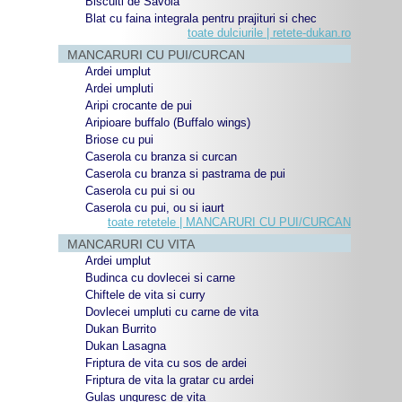
Biscuiti de Savoia
Blat cu faina integrala pentru prajituri si chec
toate dulciurile | retete-dukan.ro
MANCARURI CU PUI/CURCAN
Ardei umplut
Ardei umpluti
Aripi crocante de pui
Aripioare buffalo (Buffalo wings)
Briose cu pui
Caserola cu branza si curcan
Caserola cu branza si pastrama de pui
Caserola cu pui si ou
Caserola cu pui, ou si iaurt
toate retetele | MANCARURI CU PUI/CURCAN
MANCARURI CU VITA
Ardei umplut
Budinca cu dovlecei si carne
Chiftele de vita si curry
Dovlecei umpluti cu carne de vita
Dukan Burrito
Dukan Lasagna
Friptura de vita cu sos de ardei
Friptura de vita la gratar cu ardei
Gulas unguresc de vita