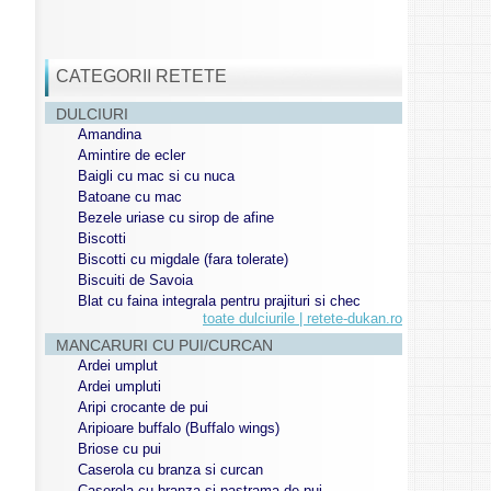
CATEGORII RETETE
DULCIURI
Amandina
Amintire de ecler
Baigli cu mac si cu nuca
Batoane cu mac
Bezele uriase cu sirop de afine
Biscotti
Biscotti cu migdale (fara tolerate)
Biscuiti de Savoia
Blat cu faina integrala pentru prajituri si chec
toate dulciurile | retete-dukan.ro
MANCARURI CU PUI/CURCAN
Ardei umplut
Ardei umpluti
Aripi crocante de pui
Aripioare buffalo (Buffalo wings)
Briose cu pui
Caserola cu branza si curcan
Caserola cu branza si pastrama de pui