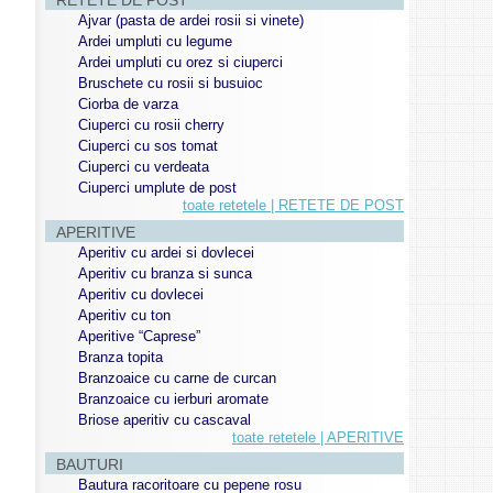
RETETE DE POST
Ajvar (pasta de ardei rosii si vinete)
Ardei umpluti cu legume
Ardei umpluti cu orez si ciuperci
Bruschete cu rosii si busuioc
Ciorba de varza
Ciuperci cu rosii cherry
Ciuperci cu sos tomat
Ciuperci cu verdeata
Ciuperci umplute de post
toate retetele | RETETE DE POST
APERITIVE
Aperitiv cu ardei si dovlecei
Aperitiv cu branza si sunca
Aperitiv cu dovlecei
Aperitiv cu ton
Aperitive “Caprese”
Branza topita
Branzoaice cu carne de curcan
Branzoaice cu ierburi aromate
Briose aperitiv cu cascaval
toate retetele | APERITIVE
BAUTURI
Bautura racoritoare cu pepene rosu