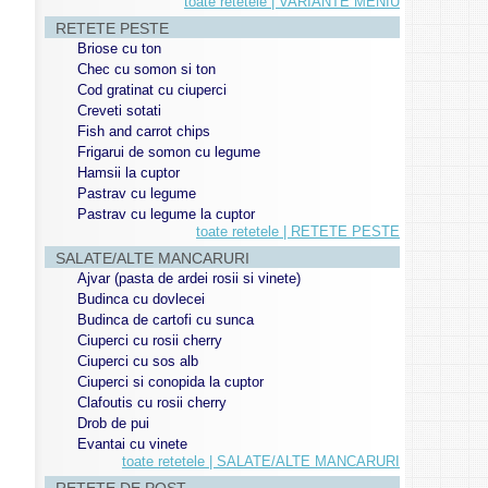
toate retetele | VARIANTE MENIU
RETETE PESTE
Briose cu ton
Chec cu somon si ton
Cod gratinat cu ciuperci
Creveti sotati
Fish and carrot chips
Frigarui de somon cu legume
Hamsii la cuptor
Pastrav cu legume
Pastrav cu legume la cuptor
toate retetele | RETETE PESTE
SALATE/ALTE MANCARURI
Ajvar (pasta de ardei rosii si vinete)
Budinca cu dovlecei
Budinca de cartofi cu sunca
Ciuperci cu rosii cherry
Ciuperci cu sos alb
Ciuperci si conopida la cuptor
Clafoutis cu rosii cherry
Drob de pui
Evantai cu vinete
toate retetele | SALATE/ALTE MANCARURI