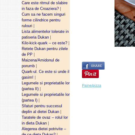
Care este ritmul de slabire
in faza de Croaziera?
|
Cum sa ne facem singuri
forme cilindrice pentru
rulouri
|
Lista alimentelor tolerate in
patiseria Dukan
|
Kilo-kick-quark – ce este?
|
Retete Dukan pentru zilele
de PP
|
Maizena/Amidonul de
porumb
|
Quark-ul. Ce este si unde il
gasim!
|
Legumele si proprietatile lor
Paine/pizza
(partea II)
|
Legumele si proprietatile lor
(partea I)
|
Sfaturi pentru succesul
deplin al dietei Dukan
|
Taratele de ovaz – rolul lor
in dieta Dukan
|
Alegerea dietei potrivite –
de ce dieta Dukan?
|