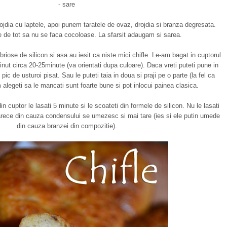
- sare
jdia cu laptele, apoi punem taratele de ovaz, drojdia si branza degresata.
de tot sa nu se faca cocoloase. La sfarsit adaugam si sarea.
briose de silicon si asa au iesit ca niste mici chifle. Le-am bagat in cuptorul
tinut circa 20-25minute (va orientati dupa culoare). Daca vreti puteti pune in
c de usturoi pisat. Sau le puteti taia in doua si praji pe o parte (la fel ca
 alegeti sa le mancati sunt foarte bune si pot inlocui painea clasica.
n cuptor le lasati 5 minute si le scoateti din formele de silicon. Nu le lasati
rece din cauza condensului se umezesc si mai tare (ies si ele putin umede
din cauza branzei din compozitie).