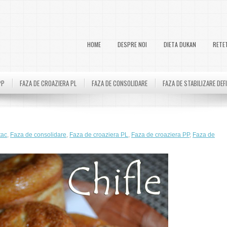
HOME
DESPRE NOI
DIETA DUKAN
RETE
PP
FAZA DE CROAZIERA PL
FAZA DE CONSOLIDARE
FAZA DE STABILIZARE DEF
tac
,
Faza de consolidare
,
Faza de croaziera PL
,
Faza de croaziera PP
,
Faza de