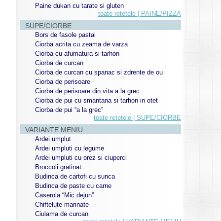
Paine dukan cu tarate si gluten
toate retetele | PAINE/PIZZA
SUPE/CIORBE
Bors de fasole pastai
Ciorba acrita cu zeama de varza
Ciorba cu afumatura si tarhon
Ciorba de curcan
Ciorba de curcan cu spanac si zdrente de ou
Ciorba de perisoare
Ciorba de perisoare din vita a la grec
Ciorba de pui cu smantana si tarhon in otet
Ciorba de pui “a la grec”
toate retetele | SUPE/CIORBE
VARIANTE MENIU
Ardei umplut
Ardei umpluti cu legume
Ardei umpluti cu orez si ciuperci
Broccoli gratinat
Budinca de cartofi cu sunca
Budinca de paste cu carne
Caserola “Mic dejun”
Chiftelute marinate
Ciulama de curcan