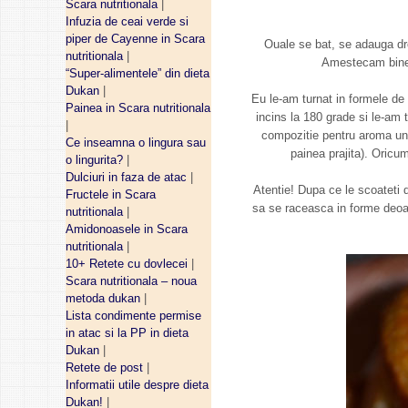
Scara nutritionala
|
Infuzia de ceai verde si
piper de Cayenne in Scara
Ouale se bat, se adauga dro
nutritionala
|
Amestecam bine 
“Super-alimentele” din dieta
Dukan
|
Eu le-am turnat in formele de 
Painea in Scara nutritionala
incins la 180 grade si le-am 
|
compozitie pentru aroma un pi
Ce inseamna o lingura sau
painea prajita). Oricum
o lingurita?
|
Dulciuri in faza de atac
|
Atentie! Dupa ce le scoateti di
Fructele in Scara
sa se raceasca in forme deoa
nutritionala
|
Amidonoasele in Scara
nutritionala
|
10+ Retete cu dovlecei
|
Scara nutritionala – noua
metoda dukan
|
Lista condimente permise
in atac si la PP in dieta
Dukan
|
Retete de post
|
Informatii utile despre dieta
Dukan!
|