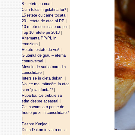
8+ retete cu oua
|
Cum folosim gelatina foi?
|
15 retete cu carne tocata
|
20+ retete de atac si PP
|
10 retete delicioase cu pui
|
Top 10 retete pe 2013
|
Alternanta PP/PL in
croaziera
|
Retete testate de voi!
|
Glutenul de grau – eterna
controversa!
|
Mesele de sarbatoare din
consolidare
|
Interzise in dieta dukan!
|
Noi ce mai mâncăm la atac
si in ”joia sfanta”?
|
Rubarba. Ce trebuie sa
stim despre aceasta!
|
Ce inseamna o portie de
fructe pe zi in consolidare?
|
Despre Konjac
|
Dieta Dukan in viata de zi