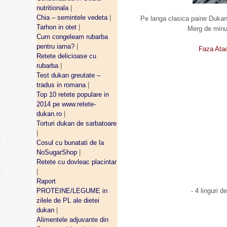
nutritionala
|
Chia – semintele vedeta
|
Pe langa clasica paine Dukan
Tarhon in otet
|
Merg de minun
Cum congeleam rubarba
pentru iarna?
|
Faza Atac
Retete delicioase cu
rubarba
|
Test dukan greutate –
tradus in romana
|
Top 10 retete populare in
2014 pe www.retete-
dukan.ro
|
Torturi dukan de sarbatoare
|
Cosul cu bunatati de la
NoSugarShop
|
Retete cu dovleac placintar
|
Raport
PROTEINE/LEGUME in
- 4 linguri 
zilele de PL ale dietei
dukan
|
Alimentele adjuvante din