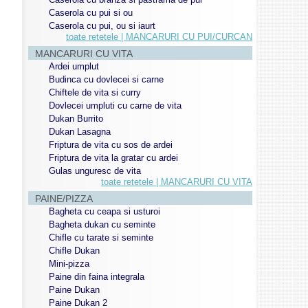
Caserola cu pui si ou
Caserola cu pui, ou si iaurt
toate retetele | MANCARURI CU PUI/CURCAN
MANCARURI CU VITA
Ardei umplut
Budinca cu dovlecei si carne
Chiftele de vita si curry
Dovlecei umpluti cu carne de vita
Dukan Burrito
Dukan Lasagna
Friptura de vita cu sos de ardei
Friptura de vita la gratar cu ardei
Gulas unguresc de vita
toate retetele | MANCARURI CU VITA
PAINE/PIZZA
Bagheta cu ceapa si usturoi
Bagheta dukan cu seminte
Chifle cu tarate si seminte
Chifle Dukan
Mini-pizza
Paine din faina integrala
Paine Dukan
Paine Dukan 2