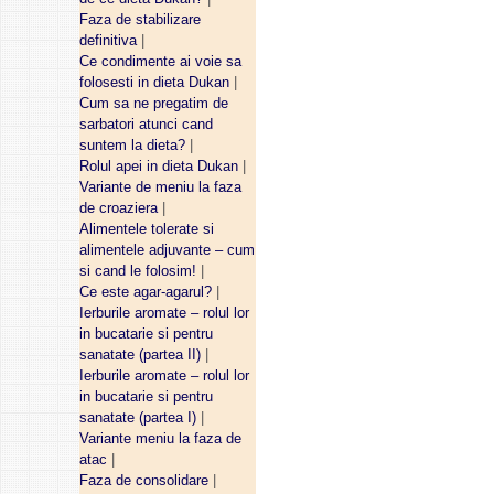
Faza de stabilizare
definitiva
|
Ce condimente ai voie sa
folosesti in dieta Dukan
|
Cum sa ne pregatim de
sarbatori atunci cand
suntem la dieta?
|
Rolul apei in dieta Dukan
|
Variante de meniu la faza
de croaziera
|
Alimentele tolerate si
alimentele adjuvante – cum
si cand le folosim!
|
Ce este agar-agarul?
|
Ierburile aromate – rolul lor
in bucatarie si pentru
sanatate (partea II)
|
Ierburile aromate – rolul lor
in bucatarie si pentru
sanatate (partea I)
|
Variante meniu la faza de
atac
|
Faza de consolidare
|