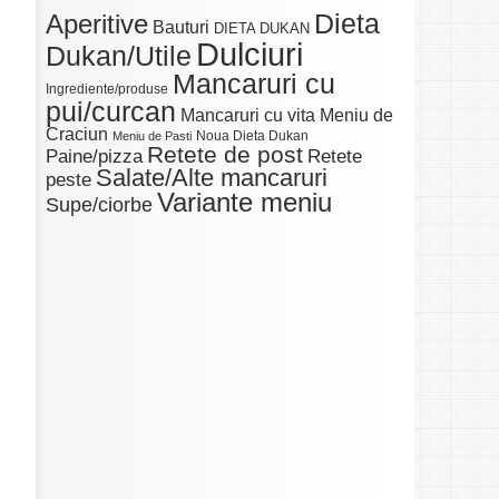
Dieta
Aperitive
Bauturi
DIETA DUKAN
Dulciuri
Dukan/Utile
Mancaruri cu
Ingrediente/produse
pui/curcan
Mancaruri cu vita
Meniu de
Craciun
Noua Dieta Dukan
Meniu de Pasti
Retete de post
Paine/pizza
Retete
Salate/Alte mancaruri
peste
Variante meniu
Supe/ciorbe