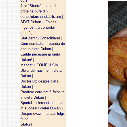
cu zi
|
Joia “Sfanta” – ziua de
proteine pure din
consolidare si stabilizare
|
SFAT Dukan – Folositi
frigul pentru controlul
greutății
|
Sfat pentru Consolidare!
|
Cum combatem retentia de
apa in dieta Dukan
|
Cartile necesare in dieta
Dukan!
|
Mancatul COMPULSIV!
|
Uleiul de masline in dieta
Dukan
|
Doctor Oz despre dieta
Dukan
|
Produse care pot fi folosite
in dieta Dukan
|
Sportul – element esential
in succesul dietei Dukan
|
Despre ovaz – tarate, fulgi,
faina
|
Sfaturi!
|