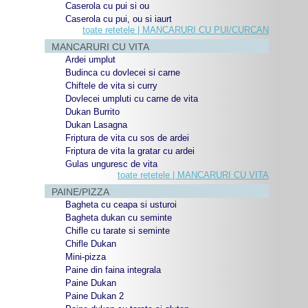
Caserola cu pui si ou
Caserola cu pui, ou si iaurt
toate retetele | MANCARURI CU PUI/CURCAN
MANCARURI CU VITA
Ardei umplut
Budinca cu dovlecei si carne
Chiftele de vita si curry
Dovlecei umpluti cu carne de vita
Dukan Burrito
Dukan Lasagna
Friptura de vita cu sos de ardei
Friptura de vita la gratar cu ardei
Gulas unguresc de vita
toate retetele | MANCARURI CU VITA
PAINE/PIZZA
Bagheta cu ceapa si usturoi
Bagheta dukan cu seminte
Chifle cu tarate si seminte
Chifle Dukan
Mini-pizza
Paine din faina integrala
Paine Dukan
Paine Dukan 2