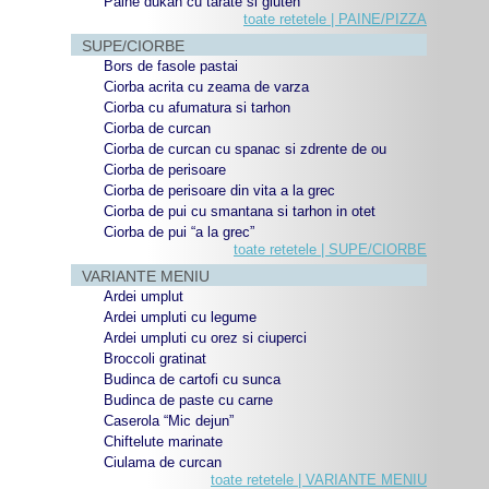
Paine dukan cu tarate si gluten
toate retetele | PAINE/PIZZA
SUPE/CIORBE
Bors de fasole pastai
Ciorba acrita cu zeama de varza
Ciorba cu afumatura si tarhon
Ciorba de curcan
Ciorba de curcan cu spanac si zdrente de ou
Ciorba de perisoare
Ciorba de perisoare din vita a la grec
Ciorba de pui cu smantana si tarhon in otet
Ciorba de pui “a la grec”
toate retetele | SUPE/CIORBE
VARIANTE MENIU
Ardei umplut
Ardei umpluti cu legume
Ardei umpluti cu orez si ciuperci
Broccoli gratinat
Budinca de cartofi cu sunca
Budinca de paste cu carne
Caserola “Mic dejun”
Chiftelute marinate
Ciulama de curcan
toate retetele | VARIANTE MENIU