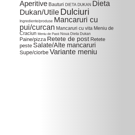
Dieta
Aperitive
Bauturi
DIETA DUKAN
Dulciuri
Dukan/Utile
Mancaruri cu
Ingrediente/produse
pui/curcan
Mancaruri cu vita
Meniu de
Craciun
Noua Dieta Dukan
Meniu de Pasti
Retete de post
Paine/pizza
Retete
Salate/Alte mancaruri
peste
Variante meniu
Supe/ciorbe