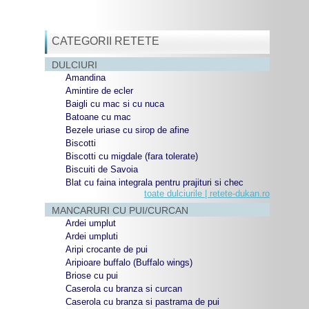
CATEGORII RETETE
DULCIURI
Amandina
Amintire de ecler
Baigli cu mac si cu nuca
Batoane cu mac
Bezele uriase cu sirop de afine
Biscotti
Biscotti cu migdale (fara tolerate)
Biscuiti de Savoia
Blat cu faina integrala pentru prajituri si chec
toate dulciurile | retete-dukan.ro
MANCARURI CU PUI/CURCAN
Ardei umplut
Ardei umpluti
Aripi crocante de pui
Aripioare buffalo (Buffalo wings)
Briose cu pui
Caserola cu branza si curcan
Caserola cu branza si pastrama de pui