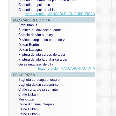
Caserola cu pui si ou
Caserola cu pui, ou si iaurt
toate retetele | MANCARURI CU PUI/CURCAN
MANCARURI CU VITA
Ardei umplut
Budinca cu dovlecei si carne
Chiftele de vita si curry
Dovlecei umpluti cu carne de vita
Dukan Burrito
Dukan Lasagna
Friptura de vita cu sos de ardei
Friptura de vita la gratar cu ardei
Gulas unguresc de vita
toate retetele | MANCARURI CU VITA
PAINE/PIZZA
Bagheta cu ceapa si usturoi
Bagheta dukan cu seminte
Chifle cu tarate si seminte
Chifle Dukan
Mini-pizza
Paine din faina integrala
Paine Dukan
Paine Dukan 2