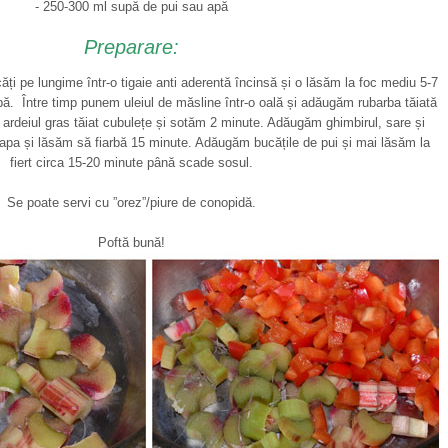
- 250-300 ml supă de pui sau apă
Preparare:
ăți pe lungime într-o tigaie anti aderentă încinsă și o lăsăm la foc mediu 5-7
ă. Între timp punem uleiul de măsline într-o oală și adăugăm rubarba tăiată
 ardeiul gras tăiat cubulețe și sotăm 2 minute. Adăugăm ghimbirul, sare și
 apa și lăsăm să fiarbă 15 minute. Adăugăm bucățile de pui și mai lăsăm la
fiert circa 15-20 minute până scade sosul.
Se poate servi cu ”orez”/piure de conopidă.
Poftă bună!