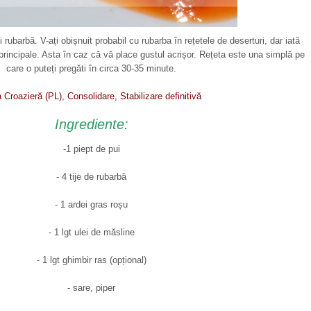
 rubarbă. V-ați obișnuit probabil cu rubarba în rețetele de deserturi, dar iată
e principale. Asta în caz că vă place gustul acrișor. Rețeta este una simplă pe
care o puteți pregăti în circa 30-35 minute.
 Croazieră (PL), Consolidare, Stabilizare definitivă
Ingrediente:
-1 piept de pui
- 4 tije de rubarbă
- 1 ardei gras roșu
- 1 lgt ulei de măsline
- 1 lgt ghimbir ras (opțional)
- sare, piper