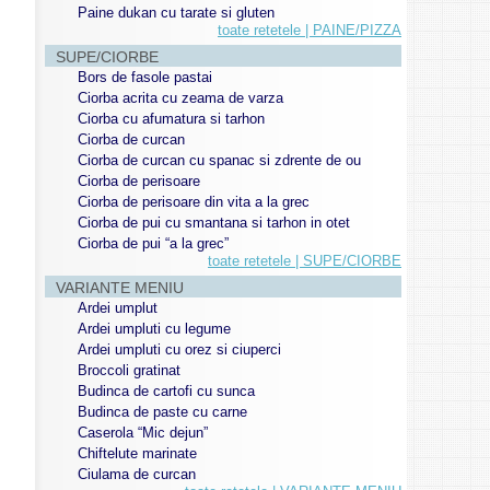
Paine dukan cu tarate si gluten
toate retetele | PAINE/PIZZA
SUPE/CIORBE
Bors de fasole pastai
Ciorba acrita cu zeama de varza
Ciorba cu afumatura si tarhon
Ciorba de curcan
Ciorba de curcan cu spanac si zdrente de ou
Ciorba de perisoare
Ciorba de perisoare din vita a la grec
Ciorba de pui cu smantana si tarhon in otet
Ciorba de pui “a la grec”
toate retetele | SUPE/CIORBE
VARIANTE MENIU
Ardei umplut
Ardei umpluti cu legume
Ardei umpluti cu orez si ciuperci
Broccoli gratinat
Budinca de cartofi cu sunca
Budinca de paste cu carne
Caserola “Mic dejun”
Chiftelute marinate
Ciulama de curcan