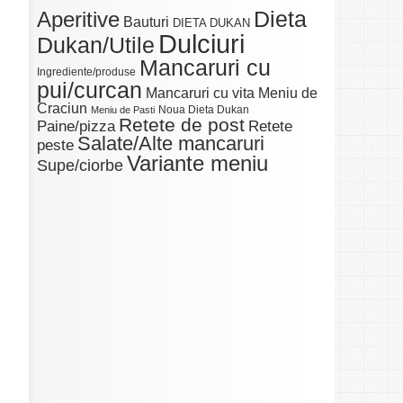
Dieta
Aperitive
Bauturi
DIETA DUKAN
Dulciuri
Dukan/Utile
Mancaruri cu
Ingrediente/produse
pui/curcan
Mancaruri cu vita
Meniu de
Craciun
Noua Dieta Dukan
Meniu de Pasti
Retete de post
Paine/pizza
Retete
Salate/Alte mancaruri
peste
Variante meniu
Supe/ciorbe