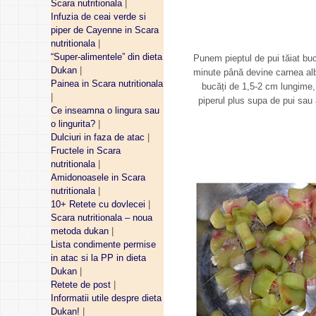
Scara nutritionala
|
Infuzia de ceai verde si
piper de Cayenne in Scara
nutritionala
|
“Super-alimentele” din dieta
Punem pieptul de pui tăiat buc
Dukan
|
minute până devine carnea alb
Painea in Scara nutritionala
bucăți de 1,5-2 cm lungime,
|
piperul plus supa de pui sau
Ce inseamna o lingura sau
o lingurita?
|
Dulciuri in faza de atac
|
Fructele in Scara
nutritionala
|
Amidonoasele in Scara
nutritionala
|
10+ Retete cu dovlecei
|
Scara nutritionala – noua
metoda dukan
|
Lista condimente permise
in atac si la PP in dieta
Dukan
|
Retete de post
|
Informatii utile despre dieta
Dukan!
|