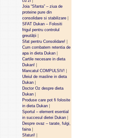
cu zi
|
Joia “Sfanta” – ziua de
proteine pure din
consolidare si stabilizare
|
SFAT Dukan – Folositi
frigul pentru controlul
greutății
|
Sfat pentru Consolidare!
|
Cum combatem retentia de
apa in dieta Dukan
|
Cartile necesare in dieta
Dukan!
|
Mancatul COMPULSIV!
|
Uleiul de masline in dieta
Dukan
|
Doctor Oz despre dieta
Dukan
|
Produse care pot fi folosite
in dieta Dukan
|
Sportul – element esential
in succesul dietei Dukan
|
Despre ovaz – tarate, fulgi,
faina
|
Sfaturi!
|