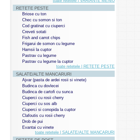
toate retetele | VARIANTE MENIU
RETETE PESTE
Briose cu ton
Chec cu somon si ton
Cod gratinat cu ciuperci
Creveti sotati
Fish and carrot chips
Frigarui de somon cu legume
Hamsii la cuptor
Pastrav cu legume
Pastrav cu legume la cuptor
toate retetele | RETETE PESTE
SALATE/ALTE MANCARURI
Ajvar (pasta de ardei rosii si vinete)
Budinca cu dovlecei
Budinca de cartofi cu sunca
Ciuperci cu rosii cherry
Ciuperci cu sos alb
Ciuperci si conopida la cuptor
Clafoutis cu rosii cherry
Drob de pui
Evantai cu vinete
toate retetele | SALATE/ALTE MANCARURI