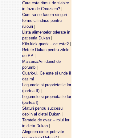
Care este ritmul de slabire
in faza de Croaziera?
|
Cum sa ne facem singuri
forme cilindrice pentru
rulouri
|
Lista alimentelor tolerate in
patiseria Dukan
|
Kilo-kick-quark – ce este?
|
Retete Dukan pentru zilele
de PP
|
Maizena/Amidonul de
porumb
|
Quark-ul. Ce este si unde il
gasim!
|
Legumele si proprietatile lor
(partea II)
|
Legumele si proprietatile lor
(partea I)
|
Sfaturi pentru succesul
deplin al dietei Dukan
|
Taratele de ovaz – rolul lor
in dieta Dukan
|
Alegerea dietei potrivite –
de ce dieta Dukan?
|