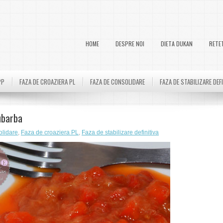
HOME
DESPRE NOI
DIETA DUKAN
RETE
PP
FAZA DE CROAZIERA PL
FAZA DE CONSOLIDARE
FAZA DE STABILIZARE DEF
ubarba
olidare
,
Faza de croaziera PL
,
Faza de stabilizare definitiva