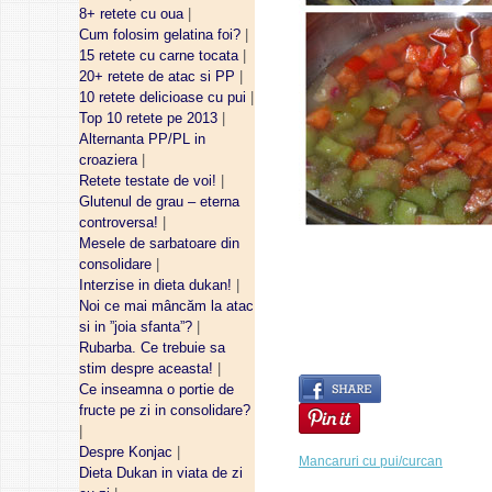
8+ retete cu oua
|
Cum folosim gelatina foi?
|
15 retete cu carne tocata
|
20+ retete de atac si PP
|
10 retete delicioase cu pui
|
Top 10 retete pe 2013
|
Alternanta PP/PL in
croaziera
|
Retete testate de voi!
|
Glutenul de grau – eterna
controversa!
|
Mesele de sarbatoare din
consolidare
|
Interzise in dieta dukan!
|
Noi ce mai mâncăm la atac
si in ”joia sfanta”?
|
Rubarba. Ce trebuie sa
stim despre aceasta!
|
Ce inseamna o portie de
fructe pe zi in consolidare?
|
Despre Konjac
|
Mancaruri cu pui/curcan
Dieta Dukan in viata de zi