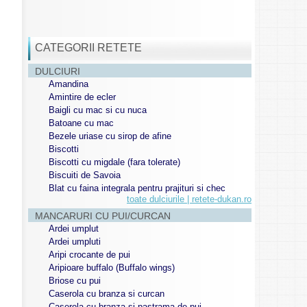
CATEGORII RETETE
DULCIURI
Amandina
Amintire de ecler
Baigli cu mac si cu nuca
Batoane cu mac
Bezele uriase cu sirop de afine
Biscotti
Biscotti cu migdale (fara tolerate)
Biscuiti de Savoia
Blat cu faina integrala pentru prajituri si chec
toate dulciurile | retete-dukan.ro
MANCARURI CU PUI/CURCAN
Ardei umplut
Ardei umpluti
Aripi crocante de pui
Aripioare buffalo (Buffalo wings)
Briose cu pui
Caserola cu branza si curcan
Caserola cu branza si pastrama de pui