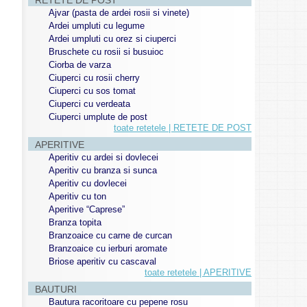
RETETE DE POST
Ajvar (pasta de ardei rosii si vinete)
Ardei umpluti cu legume
Ardei umpluti cu orez si ciuperci
Bruschete cu rosii si busuioc
Ciorba de varza
Ciuperci cu rosii cherry
Ciuperci cu sos tomat
Ciuperci cu verdeata
Ciuperci umplute de post
toate retetele | RETETE DE POST
APERITIVE
Aperitiv cu ardei si dovlecei
Aperitiv cu branza si sunca
Aperitiv cu dovlecei
Aperitiv cu ton
Aperitive “Caprese”
Branza topita
Branzoaice cu carne de curcan
Branzoaice cu ierburi aromate
Briose aperitiv cu cascaval
toate retetele | APERITIVE
BAUTURI
Bautura racoritoare cu pepene rosu