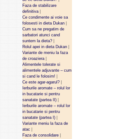
Faza de stabilizare
definitiva
|
Ce condimente ai voie sa
folosesti in dieta Dukan
|
Cum sa ne pregatim de
sarbatori atunci cand
suntem la dieta?
|
Rolul apei in dieta Dukan
|
Variante de meniu la faza
de croaziera
|
Alimentele tolerate si
alimentele adjuvante – cum
si cand le folosim!
|
Ce este agar-agarul?
|
Ierburile aromate – rolul lor
in bucatarie si pentru
sanatate (partea II)
|
Ierburile aromate – rolul lor
in bucatarie si pentru
sanatate (partea I)
|
Variante meniu la faza de
atac
|
Faza de consolidare
|