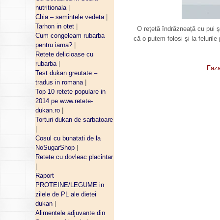
nutritionala
|
Chia – semintele vedeta
|
Tarhon in otet
|
O rețetă îndrăzneață cu pui și
Cum congeleam rubarba
că o putem folosi și la feluril
pentru iarna?
|
Retete delicioase cu
rubarba
|
Faza
Test dukan greutate –
tradus in romana
|
Top 10 retete populare in
2014 pe www.retete-
dukan.ro
|
Torturi dukan de sarbatoare
|
Cosul cu bunatati de la
NoSugarShop
|
Retete cu dovleac placintar
|
Raport
PROTEINE/LEGUME in
zilele de PL ale dietei
dukan
|
Alimentele adjuvante din