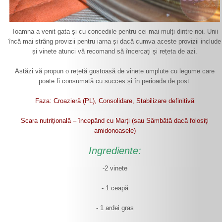
Toamna a venit gata și cu concediile pentru cei mai mulți dintre noi. Unii
încă mai strâng provizii pentru iarna și dacă cumva aceste provizii include
și vinete atunci vă recomand să încercați și rețeta de azi.
Astăzi vă propun o rețetă gustoasă de vinete umplute cu legume care
poate fi consumată cu succes și în perioada de post.
Faza: Croazieră (PL), Consolidare, Stabilizare definitivă
Scara nutrițională – începând cu Marți (sau Sâmbătă dacă folosiți
amidonoasele)
Ingrediente:
-2 vinete
- 1 ceapă
- 1 ardei gras