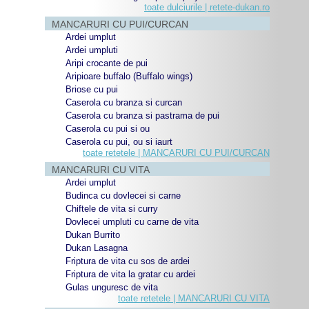
toate dulciurile | retete-dukan.ro
MANCARURI CU PUI/CURCAN
Ardei umplut
Ardei umpluti
Aripi crocante de pui
Aripioare buffalo (Buffalo wings)
Briose cu pui
Caserola cu branza si curcan
Caserola cu branza si pastrama de pui
Caserola cu pui si ou
Caserola cu pui, ou si iaurt
toate retetele | MANCARURI CU PUI/CURCAN
MANCARURI CU VITA
Ardei umplut
Budinca cu dovlecei si carne
Chiftele de vita si curry
Dovlecei umpluti cu carne de vita
Dukan Burrito
Dukan Lasagna
Friptura de vita cu sos de ardei
Friptura de vita la gratar cu ardei
Gulas unguresc de vita
toate retetele | MANCARURI CU VITA