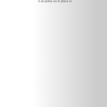
S-ar putea sa iti placa si: