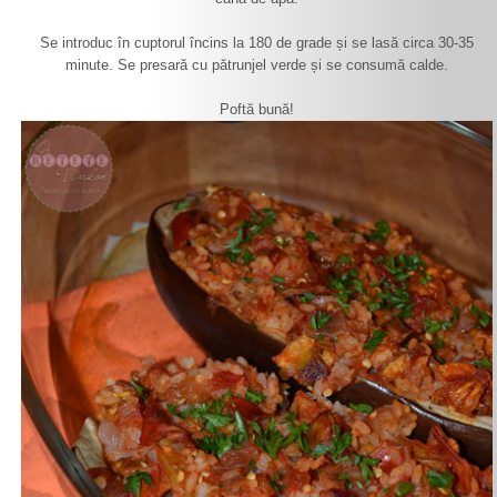
Se introduc în cuptorul încins la 180 de grade și se lasă circa 30-35
minute. Se presară cu pătrunjel verde și se consumă calde.
Poftă bună!