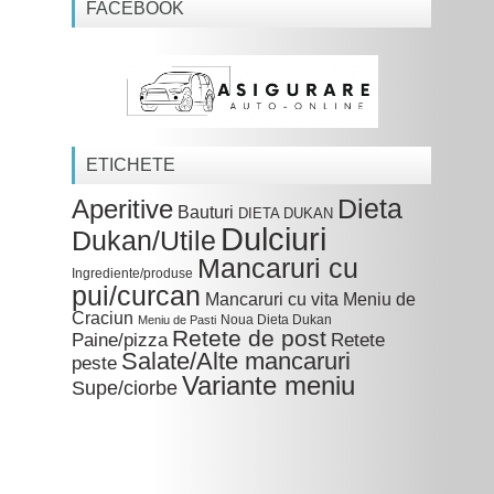
FACEBOOK
ETICHETE
Dieta
Aperitive
Bauturi
DIETA DUKAN
Dulciuri
Dukan/Utile
Mancaruri cu
Ingrediente/produse
pui/curcan
Mancaruri cu vita
Meniu de
Craciun
Noua Dieta Dukan
Meniu de Pasti
Retete de post
Paine/pizza
Retete
Salate/Alte mancaruri
peste
Variante meniu
Supe/ciorbe