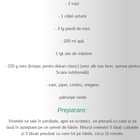
- 2 roșii
- 1 cățel usturoi
- 3 lg pastă de roșii
- 200 ml apă
- 1 lgt ulei de măsline
- 150 g orez (konjac pentru dukan clasic) (orez alb sau brun, quinoa pentru
Scara nutrițională)
- sare, piper, cimbru, oregano
-pătrunjel verde
Preparare:
Vinetele se taie în jumătate, apoi se scobesc, se presară cu sare și se
lasă în așteptare pe un șervet de hârtie. Miezul vinetelor îl tăiați cubulețe
și îl lăsați presărat cu sare tot pe hârtie, circa 15 minute.