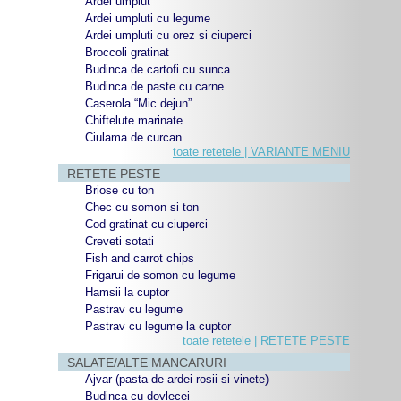
Ardei umplut
Ardei umpluti cu legume
Ardei umpluti cu orez si ciuperci
Broccoli gratinat
Budinca de cartofi cu sunca
Budinca de paste cu carne
Caserola “Mic dejun”
Chiftelute marinate
Ciulama de curcan
toate retetele | VARIANTE MENIU
RETETE PESTE
Briose cu ton
Chec cu somon si ton
Cod gratinat cu ciuperci
Creveti sotati
Fish and carrot chips
Frigarui de somon cu legume
Hamsii la cuptor
Pastrav cu legume
Pastrav cu legume la cuptor
toate retetele | RETETE PESTE
SALATE/ALTE MANCARURI
Ajvar (pasta de ardei rosii si vinete)
Budinca cu dovlecei