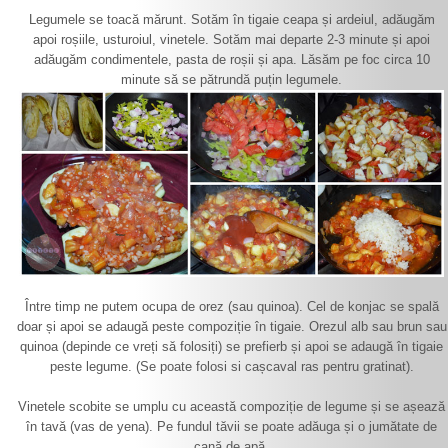
Legumele se toacă mărunt. Sotăm în tigaie ceapa și ardeiul, adăugăm
apoi roșiile, usturoiul, vinetele. Sotăm mai departe 2-3 minute și apoi
adăugăm condimentele, pasta de roșii și apa. Lăsăm pe foc circa 10
minute să se pătrundă puțin legumele.
Între timp ne putem ocupa de orez (sau quinoa). Cel de konjac se spală
doar și apoi se adaugă peste compoziție în tigaie. Orezul alb sau brun sau
quinoa (depinde ce vreți să folosiți) se prefierb și apoi se adaugă în tigaie
peste legume. (Se poate folosi si cașcaval ras pentru gratinat).
Vinetele scobite se umplu cu această compoziție de legume și se așează
în tavă (vas de yena). Pe fundul tăvii se poate adăuga și o jumătate de
cană de apă.