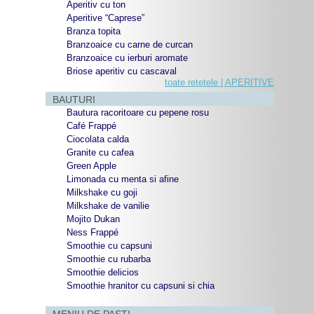
Aperitiv cu ton
Aperitive “Caprese”
Branza topita
Branzoaice cu carne de curcan
Branzoaice cu ierburi aromate
Briose aperitiv cu cascaval
toate retetele | APERITIVE
BAUTURI
Bautura racoritoare cu pepene rosu
Café Frappé
Ciocolata calda
Granite cu cafea
Green Apple
Limonada cu menta si afine
Milkshake cu goji
Milkshake de vanilie
Mojito Dukan
Ness Frappé
Smoothie cu capsuni
Smoothie cu rubarba
Smoothie delicios
Smoothie hranitor cu capsuni si chia
MENIU DE PASTI