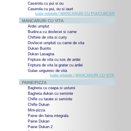
Caserola cu pui si ou
Caserola cu pui, ou si iaurt
toate retetele | MANCARURI CU PUI/CURCAN
MANCARURI CU VITA
Ardei umplut
Budinca cu dovlecei si carne
Chiftele de vita si curry
Dovlecei umpluti cu carne de vita
Dukan Burrito
Dukan Lasagna
Friptura de vita cu sos de ardei
Friptura de vita la gratar cu ardei
Gulas unguresc de vita
toate retetele | MANCARURI CU VITA
PAINE/PIZZA
Bagheta cu ceapa si usturoi
Bagheta dukan cu seminte
Chifle cu tarate si seminte
Chifle Dukan
Mini-pizza
Paine din faina integrala
Paine Dukan
Paine Dukan 2