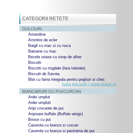
CATEGORII RETETE
DULCIURI
Amandina
Amintire de ecler
Baigli cu mac si cu nuca
Batoane cu mac
Bezele uriase cu sirop de afine
Biscotti
Biscotti cu migdale (fara tolerate)
Biscuiti de Savoia
Blat cu faina integrala pentru prajituri si chec
toate dulciurile | retete-dukan.ro
MANCARURI CU PUI/CURCAN
Ardei umplut
Ardei umpluti
Aripi crocante de pui
Aripioare buffalo (Buffalo wings)
Briose cu pui
Caserola cu branza si curcan
Caserola cu branza si pastrama de pui