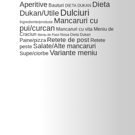
Dieta
Aperitive
Bauturi
DIETA DUKAN
Dulciuri
Dukan/Utile
Mancaruri cu
Ingrediente/produse
pui/curcan
Mancaruri cu vita
Meniu de
Craciun
Noua Dieta Dukan
Meniu de Pasti
Retete de post
Paine/pizza
Retete
Salate/Alte mancaruri
peste
Variante meniu
Supe/ciorbe