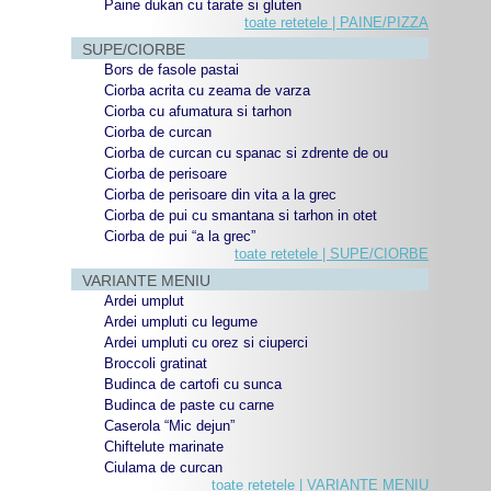
Paine dukan cu tarate si gluten
toate retetele | PAINE/PIZZA
SUPE/CIORBE
Bors de fasole pastai
Ciorba acrita cu zeama de varza
Ciorba cu afumatura si tarhon
Ciorba de curcan
Ciorba de curcan cu spanac si zdrente de ou
Ciorba de perisoare
Ciorba de perisoare din vita a la grec
Ciorba de pui cu smantana si tarhon in otet
Ciorba de pui “a la grec”
toate retetele | SUPE/CIORBE
VARIANTE MENIU
Ardei umplut
Ardei umpluti cu legume
Ardei umpluti cu orez si ciuperci
Broccoli gratinat
Budinca de cartofi cu sunca
Budinca de paste cu carne
Caserola “Mic dejun”
Chiftelute marinate
Ciulama de curcan
toate retetele | VARIANTE MENIU