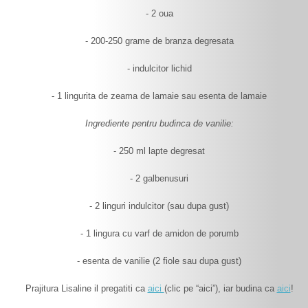
- 2 oua
- 200-250 grame de branza degresata
- indulcitor lichid
- 1 lingurita de zeama de lamaie sau esenta de lamaie
Ingrediente pentru budinca de vanilie:
- 250 ml lapte degresat
- 2 galbenusuri
- 2 linguri indulcitor (sau dupa gust)
- 1 lingura cu varf de amidon de porumb
- esenta de vanilie (2 fiole sau dupa gust)
Prajitura Lisaline il pregatiti ca
aici
(clic pe “aici”), iar budina ca
aici
!