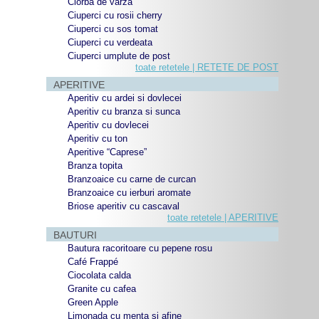
Ciorba de varza
Ciuperci cu rosii cherry
Ciuperci cu sos tomat
Ciuperci cu verdeata
Ciuperci umplute de post
toate retetele | RETETE DE POST
APERITIVE
Aperitiv cu ardei si dovlecei
Aperitiv cu branza si sunca
Aperitiv cu dovlecei
Aperitiv cu ton
Aperitive “Caprese”
Branza topita
Branzoaice cu carne de curcan
Branzoaice cu ierburi aromate
Briose aperitiv cu cascaval
toate retetele | APERITIVE
BAUTURI
Bautura racoritoare cu pepene rosu
Café Frappé
Ciocolata calda
Granite cu cafea
Green Apple
Limonada cu menta si afine