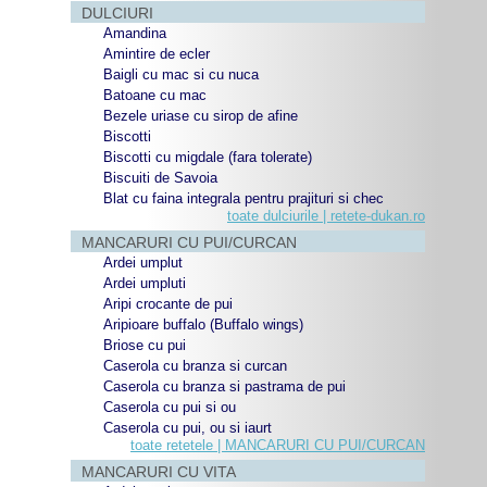
DULCIURI
Amandina
Amintire de ecler
Baigli cu mac si cu nuca
Batoane cu mac
Bezele uriase cu sirop de afine
Biscotti
Biscotti cu migdale (fara tolerate)
Biscuiti de Savoia
Blat cu faina integrala pentru prajituri si chec
toate dulciurile | retete-dukan.ro
MANCARURI CU PUI/CURCAN
Ardei umplut
Ardei umpluti
Aripi crocante de pui
Aripioare buffalo (Buffalo wings)
Briose cu pui
Caserola cu branza si curcan
Caserola cu branza si pastrama de pui
Caserola cu pui si ou
Caserola cu pui, ou si iaurt
toate retetele | MANCARURI CU PUI/CURCAN
MANCARURI CU VITA