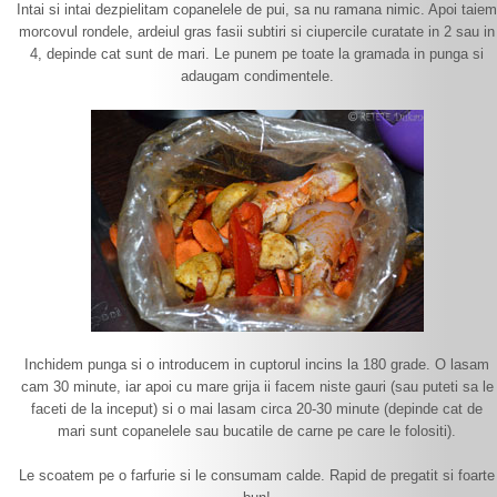
Intai si intai dezpielitam copanelele de pui, sa nu ramana nimic. Apoi taiem
morcovul rondele, ardeiul gras fasii subtiri si ciupercile curatate in 2 sau in
4, depinde cat sunt de mari. Le punem pe toate la gramada in punga si
adaugam condimentele.
Inchidem punga si o introducem in cuptorul incins la 180 grade. O lasam
cam 30 minute, iar apoi cu mare grija ii facem niste gauri (sau puteti sa le
faceti de la inceput) si o mai lasam circa 20-30 minute (depinde cat de
mari sunt copanelele sau bucatile de carne pe care le folositi).
Le scoatem pe o farfurie si le consumam calde. Rapid de pregatit si foarte