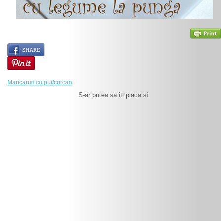
Mancaruri cu pui/curcan
S-ar putea sa iti placa si: