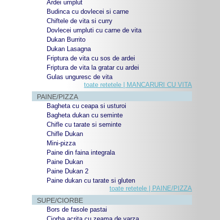
Ardei umplut
Budinca cu dovlecei si carne
Chiftele de vita si curry
Dovlecei umpluti cu carne de vita
Dukan Burrito
Dukan Lasagna
Friptura de vita cu sos de ardei
Friptura de vita la gratar cu ardei
Gulas unguresc de vita
toate retetele | MANCARURI CU VITA
PAINE/PIZZA
Bagheta cu ceapa si usturoi
Bagheta dukan cu seminte
Chifle cu tarate si seminte
Chifle Dukan
Mini-pizza
Paine din faina integrala
Paine Dukan
Paine Dukan 2
Paine dukan cu tarate si gluten
toate retetele | PAINE/PIZZA
SUPE/CIORBE
Bors de fasole pastai
Ciorba acrita cu zeama de varza