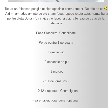
Tot uit sa folosesc pungile acelea speciale pentru cuptor. Nu stiu de ce
. Azi mi-am adus aminte de ele si am facut repede reteta asta, numai buna
pentru dieta Dukan. Va invit sa o faceti si voi, la fel sau cu ce aveti la
indemana.
Faza Croaziera, Consolidare
Portie pentru 1 persoana
Ingrediente:
- 2 copanele de pui
- 1 morcov
- 1 ardei gras rosu
- 10-12 ciupercute Champignon
- sare, piper, boia, curry (optional)