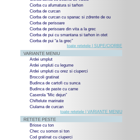
Ciorba cu afumatura si tarhon
Ciorba de curcan
Ciorba de curcan cu spanac si zdrente de ou
Ciorba de perisoare
Ciorba de perisoare din vita a la grec
Ciorba de pui cu smantana si tarhon in otet
Ciorba de pui “a la grec”
toate retetele | SUPE/CIORBE
VARIANTE MENIU
Ardei umplut
Ardei umpluti cu legume
Ardei umpluti cu orez si ciuperci
Broccoli gratinat
Budinca de cartofi cu sunca
Budinca de paste cu carne
Caserola “Mic dejun”
Chiftelute marinate
Ciulama de curcan
toate retetele | VARIANTE MENIU
RETETE PESTE
Briose cu ton
Chec cu somon si ton
Cod gratinat cu ciuperci