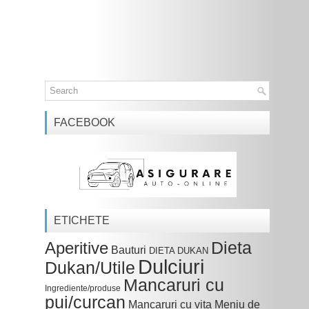
FACEBOOK
ETICHETE
Dieta
Aperitive
Bauturi
DIETA DUKAN
Dulciuri
Dukan/Utile
Mancaruri cu
Ingrediente/produse
pui/curcan
Mancaruri cu vita
Meniu de