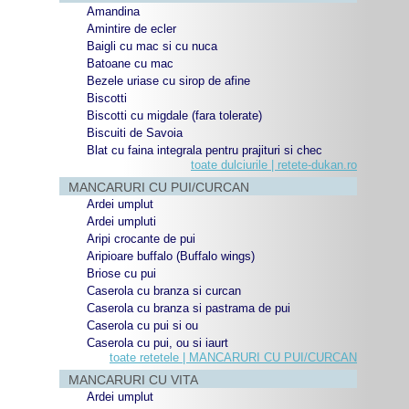
Amandina
Amintire de ecler
Baigli cu mac si cu nuca
Batoane cu mac
Bezele uriase cu sirop de afine
Biscotti
Biscotti cu migdale (fara tolerate)
Biscuiti de Savoia
Blat cu faina integrala pentru prajituri si chec
toate dulciurile | retete-dukan.ro
MANCARURI CU PUI/CURCAN
Ardei umplut
Ardei umpluti
Aripi crocante de pui
Aripioare buffalo (Buffalo wings)
Briose cu pui
Caserola cu branza si curcan
Caserola cu branza si pastrama de pui
Caserola cu pui si ou
Caserola cu pui, ou si iaurt
toate retetele | MANCARURI CU PUI/CURCAN
MANCARURI CU VITA
Ardei umplut