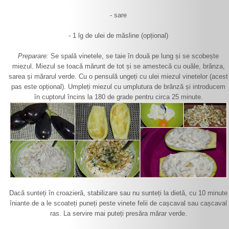
- sare
- 1 lg de ulei de măsline (opțional)
Preparare:
Se spală vinetele, se taie în două pe lung și se scobește
miezul. Miezul se toacă mărunt de tot și se amestecă cu ouăle, brânza,
sarea și mărarul verde. Cu o pensulă ungeți cu ulei miezul vinetelor (acest
pas este opțional). Umpleți miezul cu umplutura de brănză și introducem
în cuptorul încins la 180 de grade pentru circa 25 minute.
Dacă sunteți în croazieră, stabilizare sau nu sunteți la dietă, cu 10 minute
îniante de a le scoateți puneți peste vinete felii de cașcaval sau cașcaval
ras. La servire mai puteți presăra mărar verde.