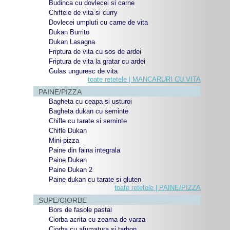
Budinca cu dovlecei si carne
Chiftele de vita si curry
Dovlecei umpluti cu carne de vita
Dukan Burrito
Dukan Lasagna
Friptura de vita cu sos de ardei
Friptura de vita la gratar cu ardei
Gulas unguresc de vita
toate retetele | MANCARURI CU VITA
PAINE/PIZZA
Bagheta cu ceapa si usturoi
Bagheta dukan cu seminte
Chifle cu tarate si seminte
Chifle Dukan
Mini-pizza
Paine din faina integrala
Paine Dukan
Paine Dukan 2
Paine dukan cu tarate si gluten
toate retetele | PAINE/PIZZA
SUPE/CIORBE
Bors de fasole pastai
Ciorba acrita cu zeama de varza
Ciorba cu afumatura si tarhon