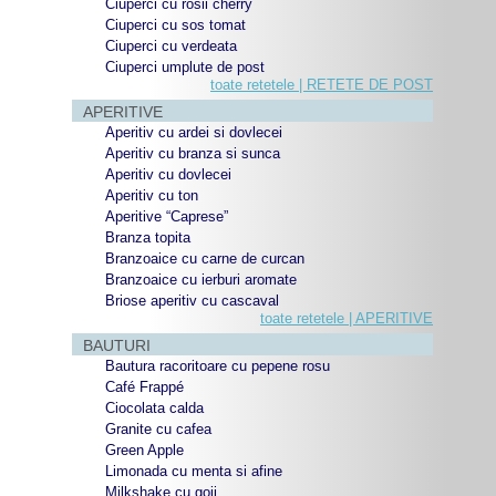
Ciuperci cu rosii cherry
Ciuperci cu sos tomat
Ciuperci cu verdeata
Ciuperci umplute de post
toate retetele | RETETE DE POST
APERITIVE
Aperitiv cu ardei si dovlecei
Aperitiv cu branza si sunca
Aperitiv cu dovlecei
Aperitiv cu ton
Aperitive “Caprese”
Branza topita
Branzoaice cu carne de curcan
Branzoaice cu ierburi aromate
Briose aperitiv cu cascaval
toate retetele | APERITIVE
BAUTURI
Bautura racoritoare cu pepene rosu
Café Frappé
Ciocolata calda
Granite cu cafea
Green Apple
Limonada cu menta si afine
Milkshake cu goji