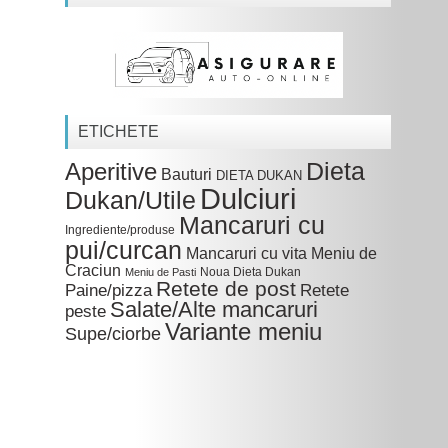
ETICHETE
Dieta
Aperitive
Bauturi
DIETA DUKAN
Dulciuri
Dukan/Utile
Mancaruri cu
Ingrediente/produse
pui/curcan
Mancaruri cu vita
Meniu de
Craciun
Noua Dieta Dukan
Meniu de Pasti
Retete de post
Paine/pizza
Retete
Salate/Alte mancaruri
peste
Variante meniu
Supe/ciorbe