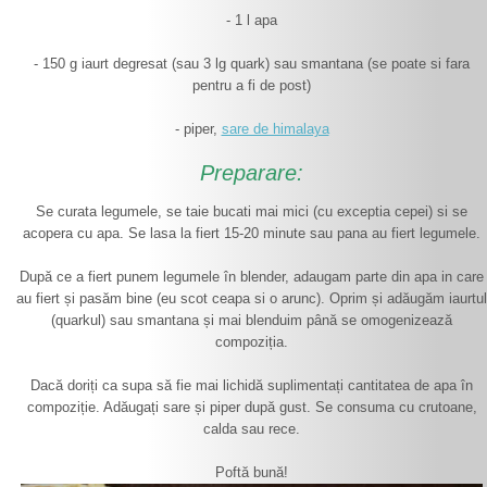
- 1 l apa
- 150 g iaurt degresat (sau 3 lg quark) sau smantana (se poate si fara
pentru a fi de post)
- piper,
sare de himalaya
Preparare:
Se curata legumele, se taie bucati mai mici (cu exceptia cepei) si se
acopera cu apa. Se lasa la fiert 15-20 minute sau pana au fiert legumele.
După ce a fiert punem legumele în blender, adaugam parte din apa in care
au fiert și pasăm bine (eu scot ceapa si o arunc). Oprim și adăugăm iaurtul
(quarkul) sau smantana și mai blenduim până se omogenizează
compoziția.
Dacă doriți ca supa să fie mai lichidă suplimentați cantitatea de apa în
compoziție. Adăugați sare și piper după gust. Se consuma cu crutoane,
calda sau rece.
Poftă bună!