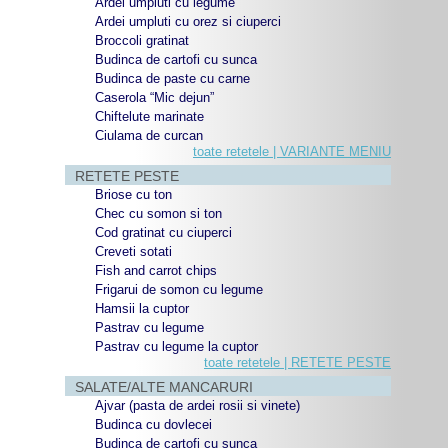
Ardei umpluti cu legume
Ardei umpluti cu orez si ciuperci
Broccoli gratinat
Budinca de cartofi cu sunca
Budinca de paste cu carne
Caserola “Mic dejun”
Chiftelute marinate
Ciulama de curcan
toate retetele | VARIANTE MENIU
RETETE PESTE
Briose cu ton
Chec cu somon si ton
Cod gratinat cu ciuperci
Creveti sotati
Fish and carrot chips
Frigarui de somon cu legume
Hamsii la cuptor
Pastrav cu legume
Pastrav cu legume la cuptor
toate retetele | RETETE PESTE
SALATE/ALTE MANCARURI
Ajvar (pasta de ardei rosii si vinete)
Budinca cu dovlecei
Budinca de cartofi cu sunca