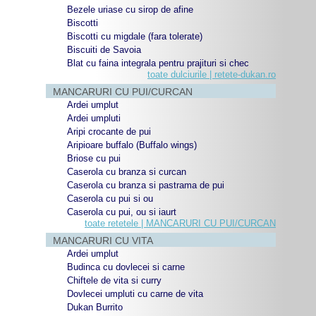
Bezele uriase cu sirop de afine
Biscotti
Biscotti cu migdale (fara tolerate)
Biscuiti de Savoia
Blat cu faina integrala pentru prajituri si chec
toate dulciurile | retete-dukan.ro
MANCARURI CU PUI/CURCAN
Ardei umplut
Ardei umpluti
Aripi crocante de pui
Aripioare buffalo (Buffalo wings)
Briose cu pui
Caserola cu branza si curcan
Caserola cu branza si pastrama de pui
Caserola cu pui si ou
Caserola cu pui, ou si iaurt
toate retetele | MANCARURI CU PUI/CURCAN
MANCARURI CU VITA
Ardei umplut
Budinca cu dovlecei si carne
Chiftele de vita si curry
Dovlecei umpluti cu carne de vita
Dukan Burrito