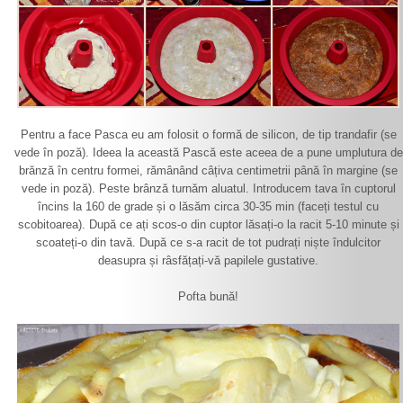
Pentru a face Pasca eu am folosit o formă de silicon, de tip trandafir (se
vede în poză). Ideea la această Pască este aceea de a pune umplutura de
brănză în centru formei, rămânând câțiva centimetrii până în margine (se
vede in poză). Peste brânză turnăm aluatul. Introducem tava în cuptorul
încins la 160 de grade și o lăsăm circa 30-35 min (faceți testul cu
scobitoarea). După ce ați scos-o din cuptor lăsați-o la racit 5-10 minute și
scoateți-o din tavă. După ce s-a racit de tot pudrați niște îndulcitor
deasupra și râsfățați-vă papilele gustative.
Pofta bună!