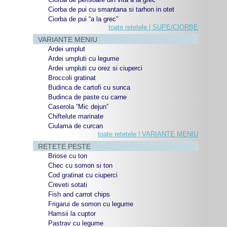
Ciorba de pui cu smantana si tarhon in otet
Ciorba de pui “a la grec”
toate retetele | SUPE/CIORBE
VARIANTE MENIU
Ardei umplut
Ardei umpluti cu legume
Ardei umpluti cu orez si ciuperci
Broccoli gratinat
Budinca de cartofi cu sunca
Budinca de paste cu carne
Caserola “Mic dejun”
Chiftelute marinate
Ciulama de curcan
toate retetele | VARIANTE MENIU
RETETE PESTE
Briose cu ton
Chec cu somon si ton
Cod gratinat cu ciuperci
Creveti sotati
Fish and carrot chips
Frigarui de somon cu legume
Hamsii la cuptor
Pastrav cu legume