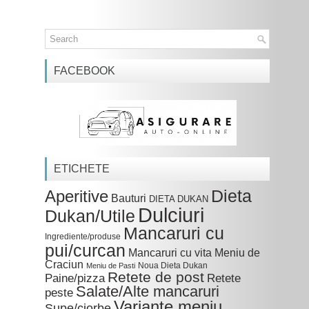
FACEBOOK
ETICHETE
Dieta
Aperitive
Bauturi
DIETA DUKAN
Dulciuri
Dukan/Utile
Mancaruri cu
Ingrediente/produse
pui/curcan
Mancaruri cu vita
Meniu de
Craciun
Noua Dieta Dukan
Meniu de Pasti
Retete de post
Paine/pizza
Retete
Salate/Alte mancaruri
peste
Variante meniu
Supe/ciorbe