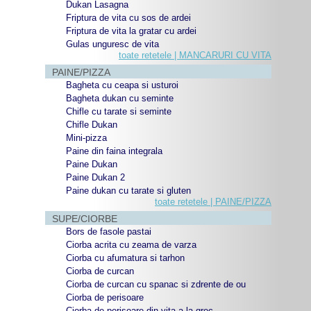
Dukan Lasagna
Friptura de vita cu sos de ardei
Friptura de vita la gratar cu ardei
Gulas unguresc de vita
toate retetele | MANCARURI CU VITA
PAINE/PIZZA
Bagheta cu ceapa si usturoi
Bagheta dukan cu seminte
Chifle cu tarate si seminte
Chifle Dukan
Mini-pizza
Paine din faina integrala
Paine Dukan
Paine Dukan 2
Paine dukan cu tarate si gluten
toate retetele | PAINE/PIZZA
SUPE/CIORBE
Bors de fasole pastai
Ciorba acrita cu zeama de varza
Ciorba cu afumatura si tarhon
Ciorba de curcan
Ciorba de curcan cu spanac si zdrente de ou
Ciorba de perisoare
Ciorba de perisoare din vita a la grec