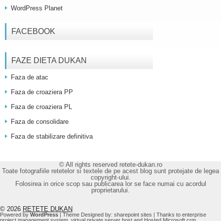
WordPress Planet
FACEBOOK
FAZE DIETA DUKAN
Faza de atac
Faza de croaziera PP
Faza de croaziera PL
Faza de consolidare
Faza de stabilizare definitiva
© All rights reserved retete-dukan.ro
Toate fotografiile retetelor si textele de pe acest blog sunt protejate de legea
copyright-ului.
Folosirea in orice scop sau publicarea lor se face numai cu acordul
proprietarului.
© 2026
RETETE DUKAN
Powered by
WordPress
| Theme Designed by:
sharepoint sites
| Thanks to
enterprise
project management system
,
virtual private server host
and
Hosted Microsoft crm