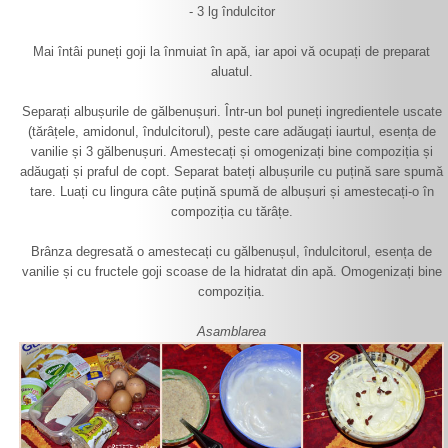
- 3 lg îndulcitor
Mai întâi puneți goji la înmuiat în apă, iar apoi vă ocupați de preparat
aluatul.
Separați albușurile de gălbenușuri. Într-un bol puneți ingredientele uscate
(tărâțele, amidonul, îndulcitorul), peste care adăugați iaurtul, esența de
vanilie și 3 gălbenușuri. Amestecați și omogenizați bine compoziția și
adăugați și praful de copt. Separat bateți albușurile cu puțină sare spumă
tare. Luați cu lingura câte puțină spumă de albușuri și amestecați-o în
compoziția cu tărâțe.
Brânza degresată o amestecați cu gălbenușul, îndulcitorul, esența de
vanilie și cu fructele goji scoase de la hidratat din apă. Omogenizați bine
compoziția.
Asamblarea