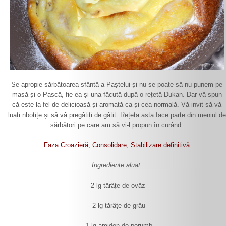
Se apropie sărbătoarea sfântă a Paștelui și nu se poate să nu punem pe
masă și o Pască, fie ea și una făcută după o rețetă Dukan. Dar vă spun
că este la fel de delicioasă și aromată ca și cea normală. Vă invit să vă
luați nbotițe și să vă pregătiți de gătit. Rețeta asta face parte din meniul de
sărbători pe care am să vi-l propun în curând.
Faza Croazieră, Consolidare, Stabilizare definitivă
Ingrediente aluat:
-2 lg tărâțe de ovăz
- 2 lg tărâțe de grâu
- 1 lg amidon de porumb