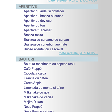
toate retetele | RETETE DE POST
APERITIVE
Aperitiv cu ardei si dovlecei
Aperitiv cu branza si sunca
Aperitiv cu dovlecei
Aperitiv cu ton
Aperitive “Caprese”
Branza topita
Branzoaice cu carne de curcan
Branzoaice cu ierburi aromate
Briose aperitiv cu cascaval
toate retetele | APERITIVE
BAUTURI
Bautura racoritoare cu pepene rosu
Café Frappé
Ciocolata calda
Granite cu cafea
Green Apple
Limonada cu menta si afine
Milkshake cu goji
Milkshake de vanilie
Mojito Dukan
Ness Frappé
Smoothie cu capsuni