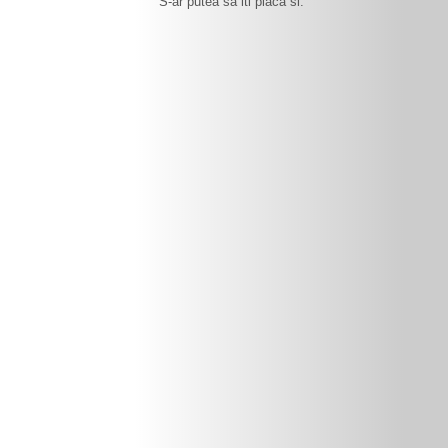
S-ar putea sa iti placa si: