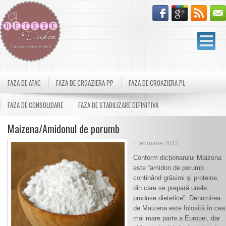
FAZA DE ATAC
FAZA DE CROAZIERA PP
FAZA DE CROAZIERA PL
FAZA DE CONSOLIDARE
FAZA DE STABILIZARE DEFINITIVA
Maizena/Amidonul de porumb
1 februarie 2013
Conform dicționarului Maizena
este “amidon de porumb
conținând grăsimi și proteine,
din care se prepară unele
produse dietetice”. Denumirea
de Maizena este folosită în cea
mai mare parte a Europei, dar