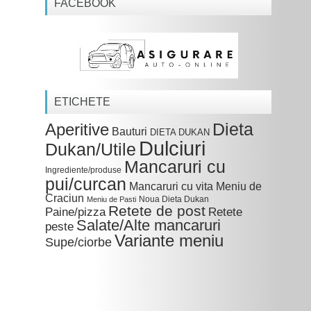
FACEBOOK
ETICHETE
Dieta
Aperitive
Bauturi
DIETA DUKAN
Dulciuri
Dukan/Utile
Mancaruri cu
Ingrediente/produse
pui/curcan
Mancaruri cu vita
Meniu de
Craciun
Noua Dieta Dukan
Meniu de Pasti
Retete de post
Paine/pizza
Retete
Salate/Alte mancaruri
peste
Variante meniu
Supe/ciorbe