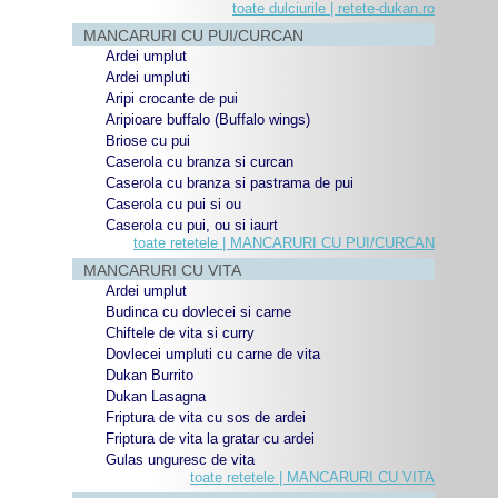
toate dulciurile | retete-dukan.ro
MANCARURI CU PUI/CURCAN
Ardei umplut
Ardei umpluti
Aripi crocante de pui
Aripioare buffalo (Buffalo wings)
Briose cu pui
Caserola cu branza si curcan
Caserola cu branza si pastrama de pui
Caserola cu pui si ou
Caserola cu pui, ou si iaurt
toate retetele | MANCARURI CU PUI/CURCAN
MANCARURI CU VITA
Ardei umplut
Budinca cu dovlecei si carne
Chiftele de vita si curry
Dovlecei umpluti cu carne de vita
Dukan Burrito
Dukan Lasagna
Friptura de vita cu sos de ardei
Friptura de vita la gratar cu ardei
Gulas unguresc de vita
toate retetele | MANCARURI CU VITA