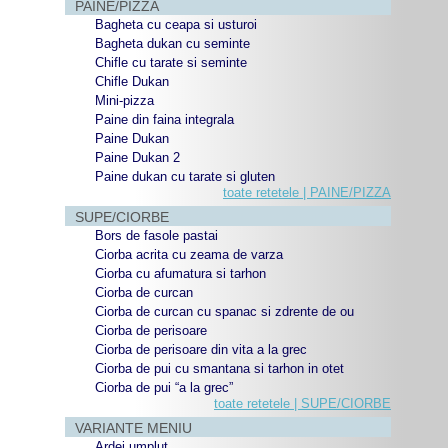
PAINE/PIZZA
Bagheta cu ceapa si usturoi
Bagheta dukan cu seminte
Chifle cu tarate si seminte
Chifle Dukan
Mini-pizza
Paine din faina integrala
Paine Dukan
Paine Dukan 2
Paine dukan cu tarate si gluten
toate retetele | PAINE/PIZZA
SUPE/CIORBE
Bors de fasole pastai
Ciorba acrita cu zeama de varza
Ciorba cu afumatura si tarhon
Ciorba de curcan
Ciorba de curcan cu spanac si zdrente de ou
Ciorba de perisoare
Ciorba de perisoare din vita a la grec
Ciorba de pui cu smantana si tarhon in otet
Ciorba de pui “a la grec”
toate retetele | SUPE/CIORBE
VARIANTE MENIU
Ardei umplut