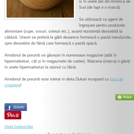
și în unele țări din America de
Sud (de fapt e o marcă).
Se utilizează ca agent de
îngroșare pentru produsele
alimentare (supe, sosuri, soteuri etc.), avand rezistență deosebită la
căldură. Uneori se preferă la gătit deoarece formează o pastă translucida,
spre deosebire de făină care formează o pastă opacă.
Amidonul de porumb se găsește în numeroase magazine (atât în
hipermarketuri, cât și în magazinele de cartier). Maizena (marca) o găsiți
în unele hipermarketuri la raionul cu făină.
Amidonul de porumb este tolerat in dieta Dukan incepand cu
faza de
croaziera
!
Dieta Dukan/Utile