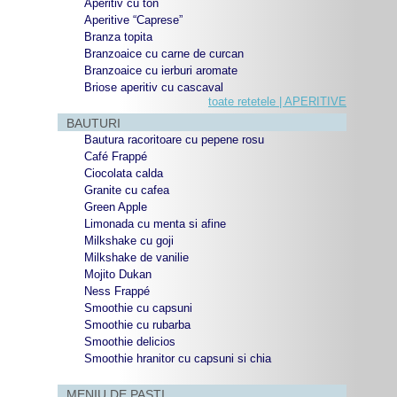
Aperitiv cu ton
Aperitive “Caprese”
Branza topita
Branzoaice cu carne de curcan
Branzoaice cu ierburi aromate
Briose aperitiv cu cascaval
toate retetele | APERITIVE
BAUTURI
Bautura racoritoare cu pepene rosu
Café Frappé
Ciocolata calda
Granite cu cafea
Green Apple
Limonada cu menta si afine
Milkshake cu goji
Milkshake de vanilie
Mojito Dukan
Ness Frappé
Smoothie cu capsuni
Smoothie cu rubarba
Smoothie delicios
Smoothie hranitor cu capsuni si chia
MENIU DE PASTI